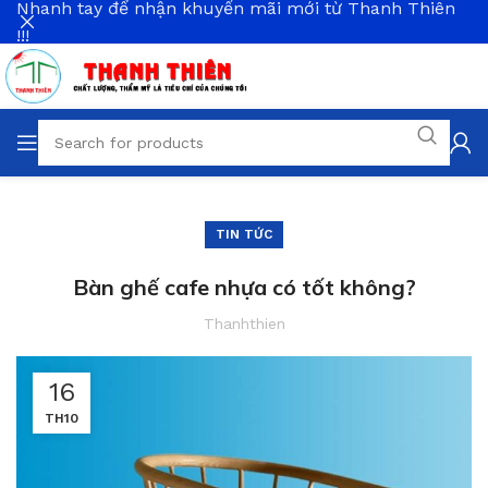
Nhanh tay để nhận khuyến mãi mới từ Thanh Thiên
!!!
TIN TỨC
Bàn ghế cafe nhựa có tốt không?
Thanhthien
16
TH10