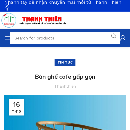
Nhanh tay để nhận khuyến mãi mới từ Thanh Thiên
!!!
TIN TỨC
Bàn ghế cafe gấp gọn
Thanhthien
16
TH10