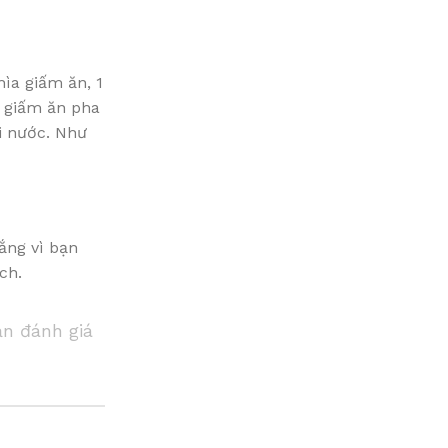
hìa giấm ăn, 1
h giấm ăn pha
i nước. Như
ắng vì bạn
ch.
ạn đánh giá