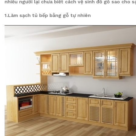
nhiều người lại chưa biết cách vệ sinh đồ gỗ sao cho
1.Làm sạch tủ bếp bằng gỗ tự nhiên