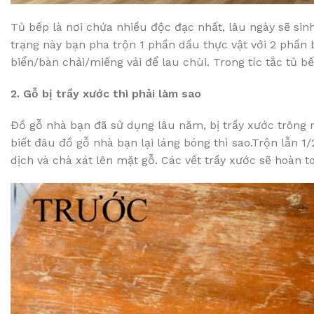
Tủ bếp là nơi chứa nhiều độc đạc nhất, lâu ngày sẽ si
trạng này bạn pha trộn 1 phần dầu thực vật với 2 phần 
biển/bàn chải/miếng vải để lau chùi. Trong tíc tắc tủ 
2. Gỗ bị trầy xước thì phải làm sao
Đồ gỗ nhà bạn đã sử dụng lâu năm, bị trầy xước trông r
biết đâu đồ gỗ nhà bạn lại láng bóng thì sao.Trộn lẫn 
dịch và chà xát lên mặt gỗ. Các vết trầy xước sẽ hoàn t