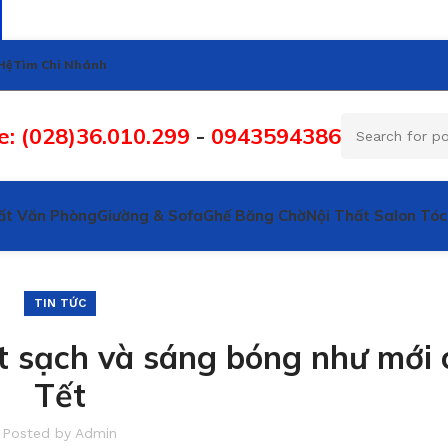
Hệ
Tìm Chi Nhánh
e: (028)36.010.299
-
0943594386
ất Văn Phòng
Giường & Sofa
Ghế Băng Chờ
Nội Thất Salon Tóc
TIN TỨC
ất sạch và sáng bóng như mới 
Tết
Posted by
Admin