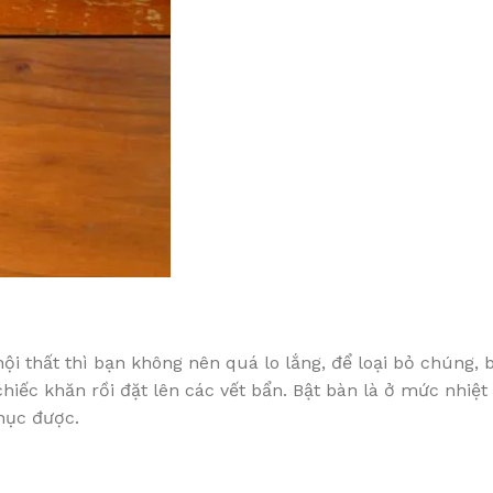
ội thất thì bạn không nên quá lo lắng, để loại bỏ chúng, 
iếc khăn rồi đặt lên các vết bẩn. Bật bàn là ở mức nhiệt 
phục được.