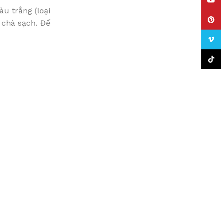
YouT
àu trắng (loại
Pinte
 chà sạch. Để
Vime
TikTo