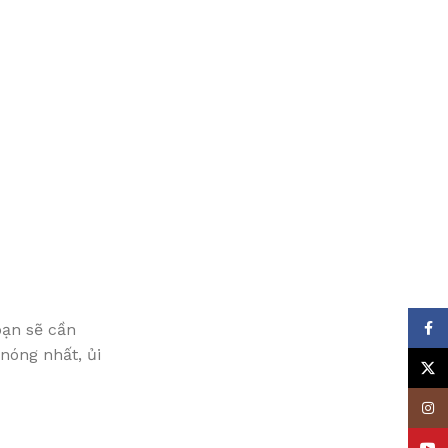
bạn sẽ cần
Face
nóng nhất, ủi
X
Insta