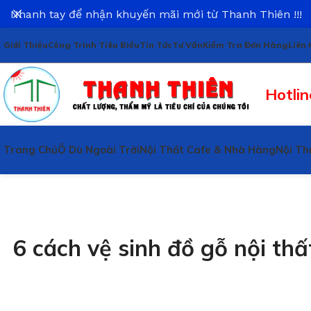
Nhanh tay để nhận khuyến mãi mới từ Thanh Thiên !!!
Giới Thiệu
Công Trình Tiêu Biểu
Tin Tức
Tư Vấn
Kiểm Tra Đơn Hàng
Liên 
Hotlin
Trang Chủ
Ô Dù Ngoài Trời
Nội Thất Cafe & Nhà Hàng
Nội Th
6 cách vệ sinh đồ gỗ nội th