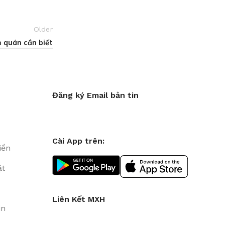
Older
 quán cần biết
Đăng ký Email bản tin
Cài App trên:
iền
ặt
Liên Kết MXH
in