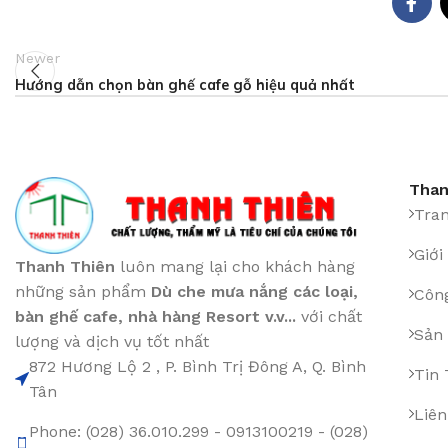
Newer
Hướng dẫn chọn bàn ghế cafe gỗ hiệu quả nhất
Than
Tra
Giới
Thanh Thiên
luôn mang lại cho khách hàng
những sản phẩm
Dù che mưa nắng các loại
,
Công
bàn ghế cafe
,
nhà hàng Resort v.v...
với chất
Sản
lượng và dịch vụ tốt nhất
872 Hương Lộ 2 , P. Bình Trị Đông A, Q. Bình
Tin
Tân
Liên
Phone: (028) 36.010.299 - 0913100219 - (028)