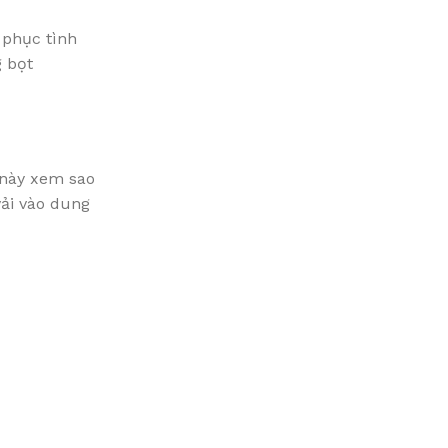
 phục tình
g bọt
 này xem sao
vải vào dung