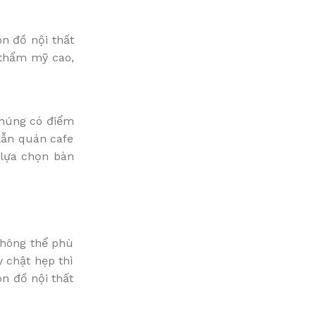
ón đồ nội thất
 thẩm mỹ cao,
 Chúng có điểm
lẫn quán cafe
 lựa chọn bàn
không thể phù
 chật hẹp thì
n đồ nội thất