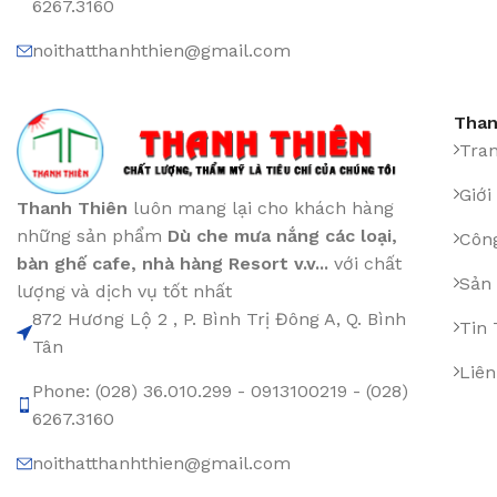
6267.3160
noithatthanhthien@gmail.com
Than
Tra
Giới
Thanh Thiên
luôn mang lại cho khách hàng
những sản phẩm
Dù che mưa nắng các loại
,
Công
bàn ghế cafe
,
nhà hàng Resort v.v...
với chất
Sản
lượng và dịch vụ tốt nhất
872 Hương Lộ 2 , P. Bình Trị Đông A, Q. Bình
Tin
Tân
Liên
Phone: (028) 36.010.299 - 0913100219 - (028)
6267.3160
noithatthanhthien@gmail.com