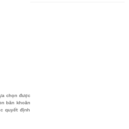
Plumbing Install
Discount
03 Nov – 03 Dec
Read More
lựa chọn được
còn băn khoăn
ợc quyết định