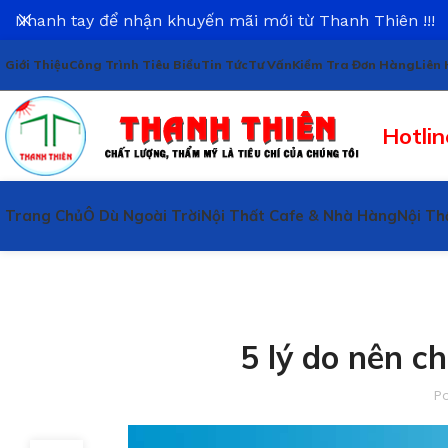
Nhanh tay để nhận khuyến mãi mới từ Thanh Thiên !!!
Giới Thiệu
Công Trình Tiêu Biểu
Tin Tức
Tư Vấn
Kiểm Tra Đơn Hàng
Liên 
Hotlin
Trang Chủ
Ô Dù Ngoài Trời
Nội Thất Cafe & Nhà Hàng
Nội Th
5 lý do nên c
P