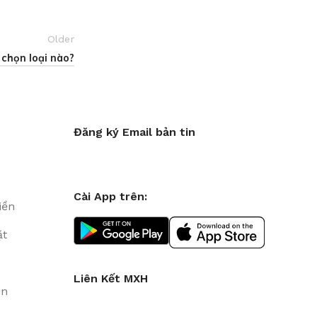
Older
 chọn loại nào?
Đăng ký Email bản tin
Cài App trên:
iền
ặt
Liên Kết MXH
in