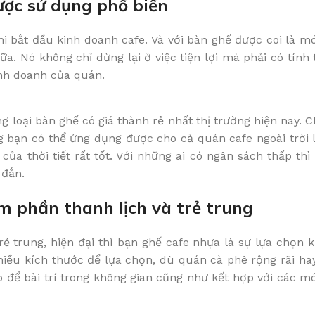
ược sử dụng phổ biến
i bắt đầu kinh doanh cafe. Và với bàn ghế được coi là m
. Nó không chỉ dừng lại ở việc tiện lợi mà phải có tính
inh doanh của quán.
 loại bàn ghế có giá thành rẻ nhất thị trường hiện nay.
ng bạn có thể ứng dụng được cho cả quán cafe ngoài trời 
ủa thời tiết rất tốt. Với những ai có ngân sách thấp thì
 đắn.
m phần thanh lịch và trẻ trung
ẻ trung, hiện đại thì bạn ghế cafe nhựa là sự lựa chọn 
iều kích thước để lựa chọn, dù quán cà phê rộng rãi hay
ể bài trí trong không gian cũng như kết hợp với các mó