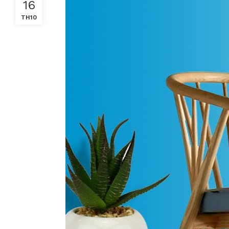
16
TH10