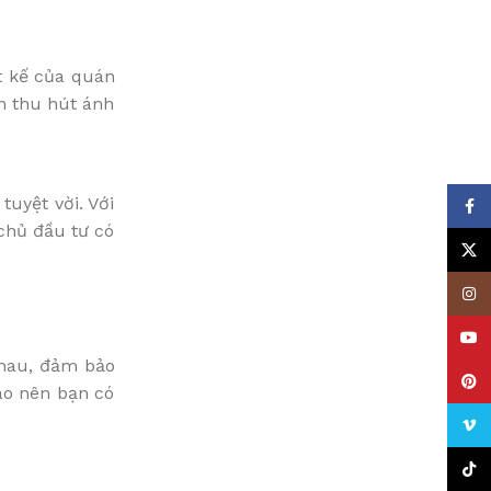
t kế của quán
n thu hút ánh
uyệt vời. Với
Face
 chủ đầu tư có
X
Insta
YouT
nhau, đảm bảo
Pinte
ao nên bạn có
Vime
TikTo