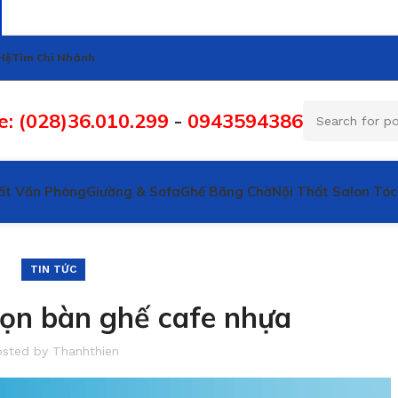
Hệ
Tìm Chi Nhánh
e: (028)36.010.299
-
0943594386
ất Văn Phòng
Giường & Sofa
Ghế Băng Chờ
Nội Thất Salon Tóc
TIN TỨC
họn bàn ghế cafe nhựa
osted by
Thanhthien