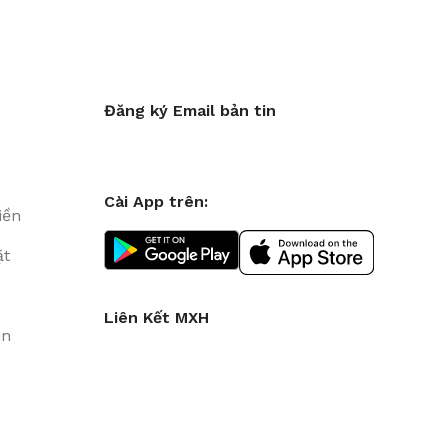
Đăng ký Email bản tin
Cài App trên:
iền
ặt
Liên Kết MXH
in