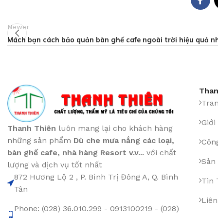
Newer
Mách bạn cách bảo quản bàn ghế cafe ngoài trời hiệu quả n
Than
Tra
Giới
Thanh Thiên
luôn mang lại cho khách hàng
những sản phẩm
Dù che mưa nắng các loại
,
Công
bàn ghế cafe
,
nhà hàng Resort v.v...
với chất
Sản
lượng và dịch vụ tốt nhất
872 Hương Lộ 2 , P. Bình Trị Đông A, Q. Bình
Tin
Tân
Liên
Phone: (028) 36.010.299 - 0913100219 - (028)