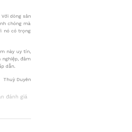
 Với dòng sản
hanh chóng mà
ì nó có trọng
m này uy tín,
ên nghiệp, đảm
ấp dẫn.
Thuỳ Duyên
ạn đánh giá