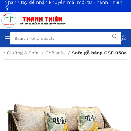
Nhanh tay để nhận khuyến mãi mới từ Thanh Thiên
!!!
ủ
Giường & Sofa
Ghế sofa
Sofa gỗ băng GSF 058a