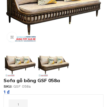
Click to enlarge
Sofa gỗ băng GSF 058a
SKU:
GSF 058a
1
₫