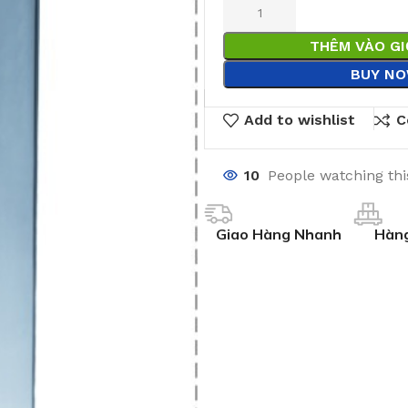
THÊM VÀO G
BUY N
Add to wishlist
C
10
People watching th
Giao Hàng Nhanh
Hàng