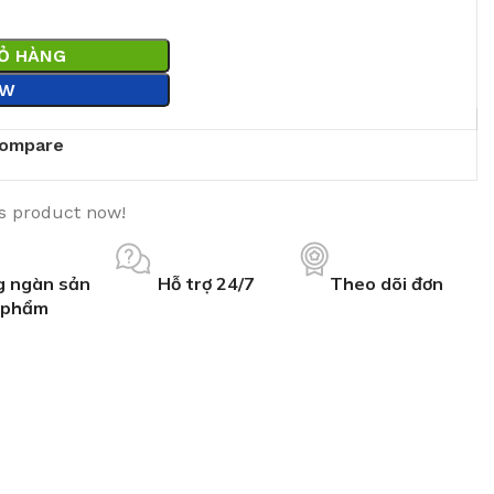
IỎ HÀNG
OW
ompare
is product now!
 ngàn sản
Hỗ trợ 24/7
Theo dõi đơn
phẩm