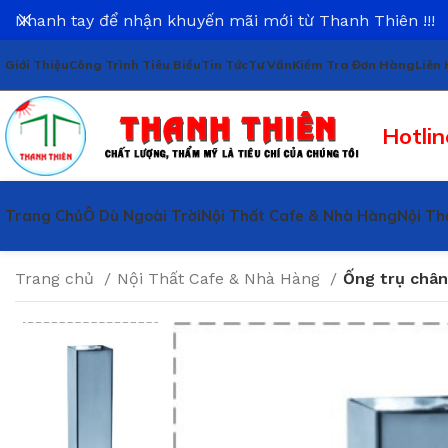
Nhanh tay để nhận khuyến mãi mới từ Thanh Thiên !!!
Giới Thiệu
Công Trình Tiêu Biểu
Tin Tức
Tư Vấn
Kiểm Tra Đơn Hàng
Liên 
Hotlin
Trang Chủ
Ô Dù Ngoài Trời
Nội Thất Cafe & Nhà Hàng
Nội Th
Trang chủ
Nội Thất Cafe & Nhà Hàng
Ống trụ chân