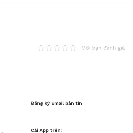
Mời bạn đánh giá
Đăng ký Email bản tin
Cài App trên: