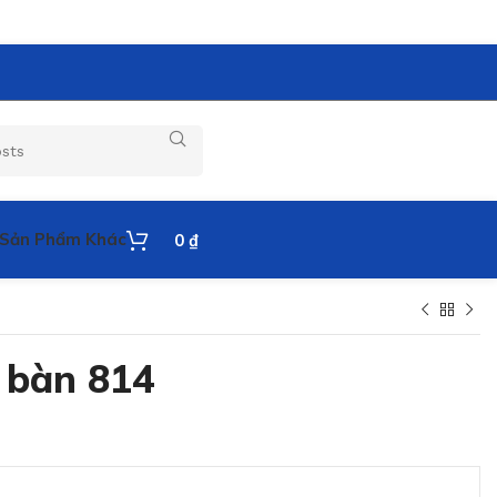
Sản Phẩm Khác
0
₫
 bàn 814