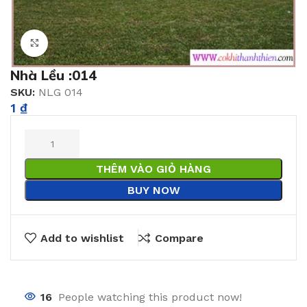
Click to enlarge
Nhà Lều :014
SKU:
NLG 014
1
₫
THÊM VÀO GIỎ HÀNG
BUY NOW
Add to wishlist
Compare
16
People watching this product now!