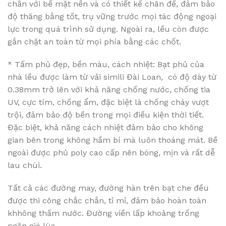
chắn với bề mặt nền và có thiết kế chân đế, đảm bảo
độ thăng bằng tốt, trụ vững trước mọi tác động ngoại
lực trong quá trình sử dụng. Ngoài ra, lều còn được
gắn chặt an toàn từ mọi phía bằng các chốt.
* Tấm phủ đẹp, bền màu, cách nhiệt: Bạt phủ của
nhà lều được làm từ vải simili Đài Loan, có độ dày từ
0.38mm trở lên với khả năng chống nước, chống tia
UV, cực tím, chống ẩm, đặc biệt là chống cháy vượt
trội, đảm bảo độ bền trong mọi điều kiện thời tiết.
Đặc biệt, khả năng cách nhiệt đảm bảo cho không
gian bên trong không hầm bí mà luôn thoáng mát. Bề
ngoài được phủ poly cao cấp nên bóng, mịn và rất dễ
lau chùi.
Tất cả các đường may, đường hàn trên bạt che đều
được thi công chắc chắn, tỉ mỉ, đảm bảo hoàn toàn
khhông thấm nước. Đường viền lấp khoảng trống
ngăn gió lùa.