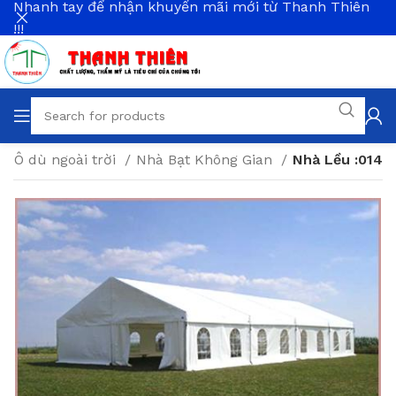
Nhanh tay để nhận khuyến mãi mới từ Thanh Thiên
!!!
Ô dù ngoài trời
Nhà Bạt Không Gian
Nhà Lều :014