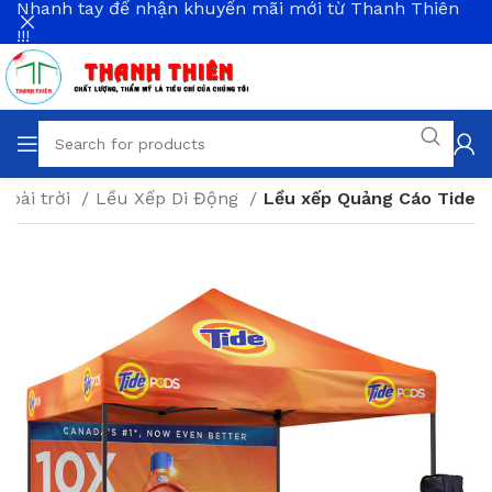
Nhanh tay để nhận khuyến mãi mới từ Thanh Thiên
!!!
goài trời
Lều Xếp Di Động
Lều xếp Quảng Cáo Tide