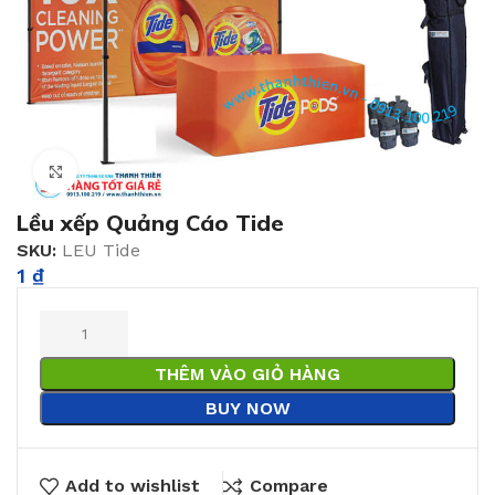
Click to enlarge
Lều xếp Quảng Cáo Tide
SKU:
LEU Tide
1
₫
THÊM VÀO GIỎ HÀNG
BUY NOW
Add to wishlist
Compare