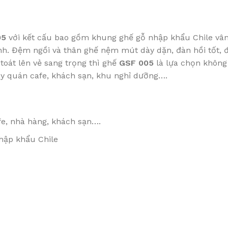
05
với kết cấu bao gồm khung ghế gỗ nhập khẩu Chile vân 
nh. Đệm ngồi và thân ghế nệm mút dày dặn, đàn hồi tốt, đ
oát lên vẻ sang trọng thì ghế
GSF 005
là lựa chọn không 
ay quán cafe, khách sạn, khu nghỉ dưỡng….
e, nhà hàng, khách sạn….
hập khẩu Chile