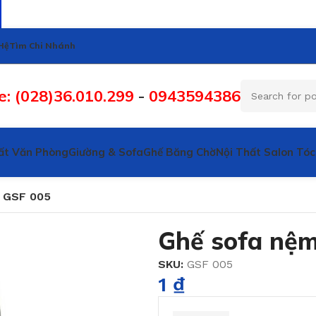
Hệ
Tìm Chi Nhánh
e: (028)36.010.299
-
0943594386
ất Văn Phòng
Giường & Sofa
Ghế Băng Chờ
Nội Thất Salon Tóc
 GSF 005
Ghế sofa nệ
SKU:
GSF 005
1
₫