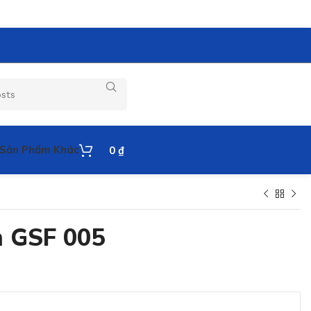
Sản Phẩm Khác
0
₫
m GSF 005