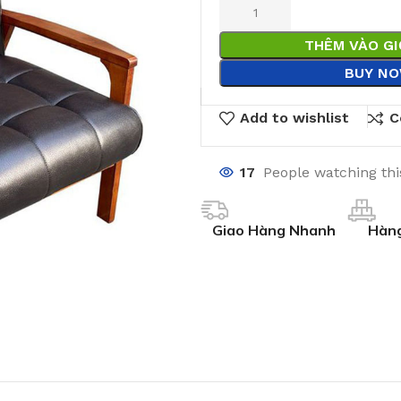
THÊM VÀO G
BUY N
Add to wishlist
C
17
People watching th
Giao Hàng Nhanh
Hàng