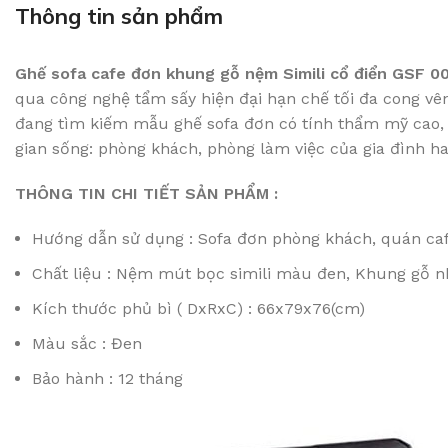
Thông tin sản phẩm
Ghế sofa cafe đơn khung gỗ nệm Simili cổ điển GSF 0
qua công nghệ tẩm sấy hiện đại hạn chế tối đa cong vê
đang tìm kiếm mẫu ghế sofa đơn có tính thẩm mỹ cao, t
gian sống: phòng khách, phòng làm việc của gia đình h
THÔNG TIN CHI TIẾT SẢN PHẨM :
Hướng dẫn sử dụng : Sofa đơn phòng khách, quán caf
Chất liệu : Nệm mút bọc simili màu đen, Khung gỗ n
Kích thước phủ bì ( DxRxC) : 66x79x76(cm)
Màu sắc : Đen
Bảo hành : 12 tháng