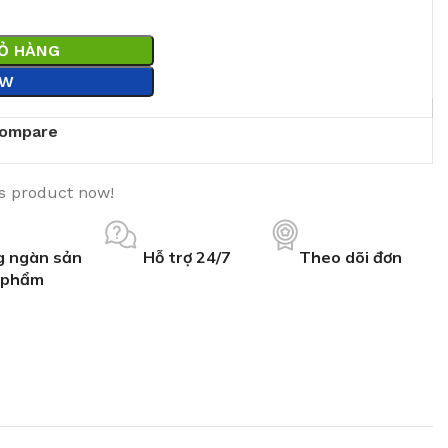
IỎ HÀNG
OW
ompare
is product now!
 ngàn sản
Hỗ trợ 24/7
Theo dõi đơn
phẩm