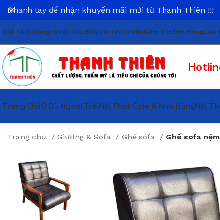
Nhanh tay để nhận khuyến mãi mới từ Thanh Thiên !!!
Giới Thiệu
Công Trình Tiêu Biểu
Tin Tức
Tư Vấn
Kiểm Tra Đơn Hàng
Liên 
Hotlin
Trang Chủ
Ô Dù Ngoài Trời
Nội Thất Cafe & Nhà Hàng
Nội Th
Trang chủ
Giường & Sofa
Ghế sofa
Ghế sofa nệm