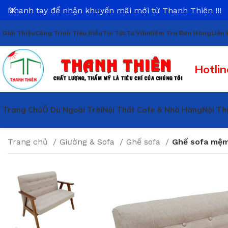
Nhanh tay để nhận khuyến mãi mới từ Thanh Thiên !!!
Giới Thiệu
Công Trình Tiêu Biểu
Tin Tức
Tư Vấn
Kiểm Tra Đơn Hàng
Liên 
Hotlin
Trang Chủ
Ô Dù Ngoài Trời
Nội Thất Cafe & Nhà Hàng
Nội Th
Trang chủ
Giường & Sofa
Ghế sofa
Ghế sofa mệm