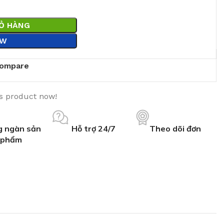
IỎ HÀNG
OW
ompare
is product now!
 ngàn sản
Hỗ trợ 24/7
Theo dõi đơn
phẩm