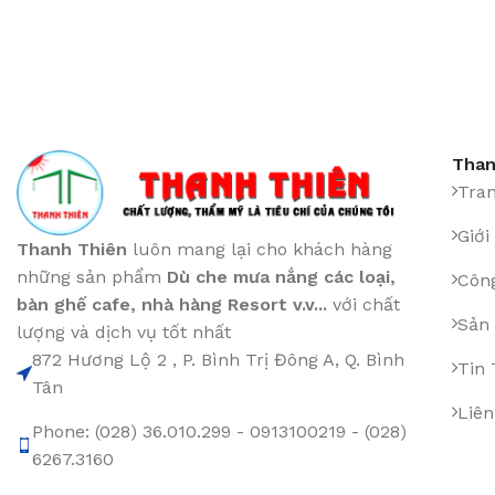
Than
Tra
Giới
Thanh Thiên
luôn mang lại cho khách hàng
những sản phẩm
Dù che mưa nắng các loại
,
Công
bàn ghế cafe
,
nhà hàng Resort v.v...
với chất
Sản
lượng và dịch vụ tốt nhất
872 Hương Lộ 2 , P. Bình Trị Đông A, Q. Bình
Tin
Tân
Liên
Phone: (028) 36.010.299 - 0913100219 - (028)
6267.3160