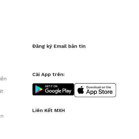
Đăng ký Email bản tin
Cài App trên:
iền
ặt
Liên Kết MXH
in