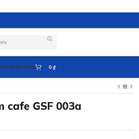
Sản Phẩm Khác
0
₫
m cafe GSF 003a