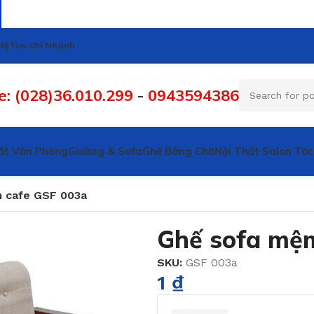
Hệ
Tìm Chi Nhánh
e: (028)36.010.299
-
0943594386
ất Văn Phòng
Giường & Sofa
Ghế Băng Chờ
Nội Thất Salon Tóc
 cafe GSF 003a
Ghế sofa mệ
SKU:
GSF 003a
1
₫