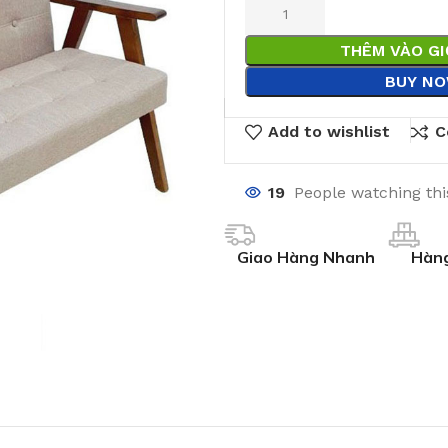
THÊM VÀO G
BUY N
Add to wishlist
C
19
People watching th
Giao Hàng Nhanh
Hàng