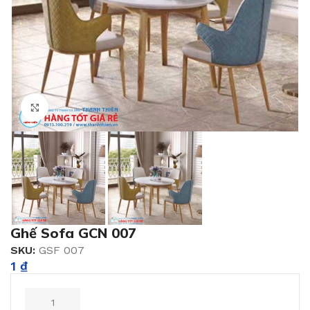
Click to enlarge
Ghế Sofa GCN 007
SKU:
GSF 007
1
₫