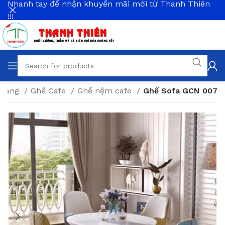
Nhanh tay để nhận khuyến mãi mới từ Thanh Thiên
!!!
 Hàng
Ghế Cafe
Ghế nệm cafe
Ghế Sofa GCN 007