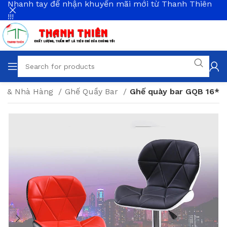
Nhanh tay để nhận khuyến mãi mới từ Thanh Thiên
!!!
fe & Nhà Hàng
Ghế Quầy Bar
Ghế quày bar GQB 16*