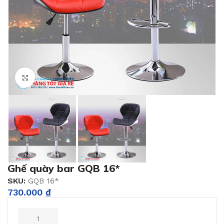
Click to enlarge
Ghế quày bar GQB 16*
SKU:
GQB 16*
730.000
₫