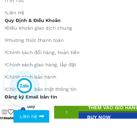
Tin Tức
Liên Hệ
Quy Định & Điều Khoản
Điều khoản giao dịch chung
Phương thức thanh toán
Chính sách đổi hàng, hoàn tiền
Chính sách giao hàng, lắp đặt
Chính sách bảo hành
Chính sách bảo mật thông tin
Đăng ký Email bản tin
Ghế
quầy
THÊM VÀO GIỎ HÀN
0
bar
1
₫
0943594386
Liên hệ
BUY NOW
GQB
Menu
Wishlist
Compare
Cart
060
Cài App trên: