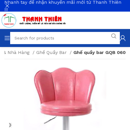
Nhanh tay để nhận khuyến mãi mới từ Thanh Thiên
!!!
fe & Nhà Hàng
Ghế Quầy Bar
Ghế quầy bar GQB 060