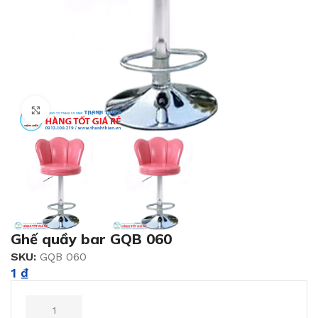
Click to enlarge
Ghế quầy bar GQB 060
SKU:
GQB 060
1
₫