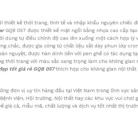
i thiết kế thời trang, tinh tế và nhập khẩu nguyên chiếc 
ar
GQB 057 được thiết kế mặt ngồi bằng nhựa cao cấp tạo 
ười dùng tự điều chỉnh độ cao lên xuống một cách hợp lý 
g chắc, được gia công từ chất liệu sắt dày phun lớp cro
án nguyệt, được hàn dính liền với pen ghế có tác dụng tạ
g thời trang với màu sắc sang trọng làm cho không gian
đẹp tốt giá rẻ GQB 057
thích hợp cho không gian nội thất
ng đơn vị uy tín hàng đầu tại Việt Nam trong lĩnh vực sả
ệnh viện, Hội trường, Nội thất hay các khu vực vui chơi g
 giá cả, mẫu mã, chất lượng và dịch vụ tốt nhất thị trườn