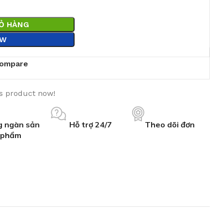
IỎ HÀNG
OW
ompare
is product now!
 ngàn sản
Hỗ trợ 24/7
Theo dõi đơn
phẩm