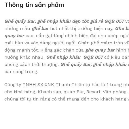
Thông tin sản phẩm
Ghế quầy Bar, ghế nhập khẩu đẹp tốt giá rẻ GQB 057
vớ
những mẫu
ghế bar
hot nhất thị trường hiện nay.
Ghe b
quay bar
cao, cần gạt tăng chỉnh hiện đại cho phép ng
mặt bàn và vóc dáng người ngồi. Chân ghế mâm tròn vữn
động mạnh tốt. Kiềng gác chân của
ghe quay bar
hình b
hướng khác nhau.
Ghế nhập khẩu GQB 057
có kiểu dán
phong cách thời thượng.
Ghế quầy Bar, ghế nhập khẩu 
bar sang trọng.
Công ty TNHH SX XNK Thanh Thiên tự hào là 1 trong nhữ
cho Nhà hàng, Khách sạn, quán Bar, Resort, Văn phòng, B
chúng tôi tự tin rằng có thể mang đến cho khách hàng về