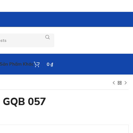
Sản Phẩm Khác
0
₫
r GQB 057