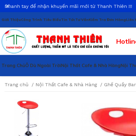
Nhanh tay để nhận khuyến mãi mới từ Thanh Thiên !!!
Giới Thiệu
Công Trình Tiêu Biểu
Tin Tức
Tư Vấn
Kiểm Tra Đơn Hàng
Liên 
Hotlin
Trang Chủ
Ô Dù Ngoài Trời
Nội Thất Cafe & Nhà Hàng
Nội Th
Trang chủ
Nội Thất Cafe & Nhà Hàng
Ghế Quầy Ba