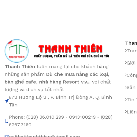
Than
Tra
Giới
Thanh Thiên
luôn mang lại cho khách hàng
những sản phẩm
Dù che mưa nắng các loại
,
Công
bàn ghế cafe
,
nhà hàng Resort v.v...
với chất
Sản
lượng và dịch vụ tốt nhất
872 Hương Lộ 2 , P. Bình Trị Đông A, Q. Bình
Tin
Tân
Liên
Phone: (028) 36.010.299 - 0913100219 - (028)
6267.3160
noithatthanhthien@gmail.com