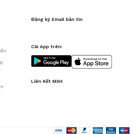
Đăng ký Email bản tin
Cài App trên:
iền
ặt
Liên Kết MXH
in