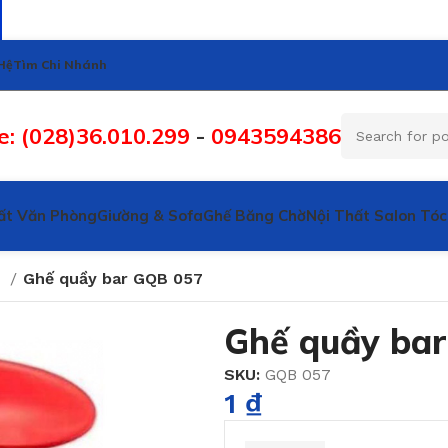
Hệ
Tìm Chi Nhánh
e: (028)36.010.299
-
0943594386
ất Văn Phòng
Giường & Sofa
Ghế Băng Chờ
Nội Thất Salon Tóc
r
Ghế quầy bar GQB 057
Ghế quầy ba
SKU:
GQB 057
1
₫