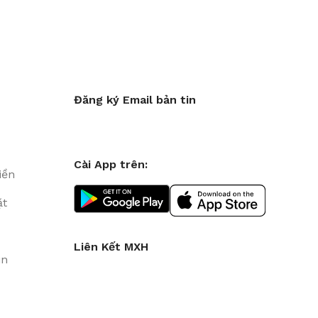
Đăng ký Email bản tin
Cài App trên:
iền
ặt
Liên Kết MXH
in