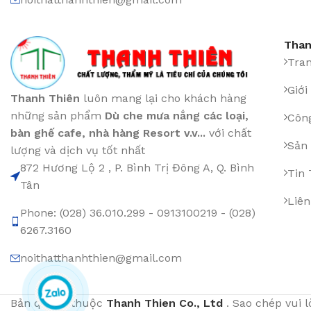
Than
Tra
Giới
Thanh Thiên
luôn mang lại cho khách hàng
những sản phẩm
Dù che mưa nắng các loại
,
Công
bàn ghế cafe
,
nhà hàng Resort v.v...
với chất
Sản
lượng và dịch vụ tốt nhất
872 Hương Lộ 2 , P. Bình Trị Đông A, Q. Bình
Tin
Tân
Liên
Phone: (028) 36.010.299 - 0913100219 - (028)
6267.3160
noithatthanhthien@gmail.com
Bản quyền thuộc
Thanh Thien Co., Ltd
. Sao chép vui 