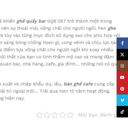
đã khiến
ghế quầy bar
GQB 057 trở thành một trong
nên sự thoải mái, vững chãi cho người ngồi. Pen
ghe
và tùy vào từng mục đích sử dụng sao cho phù hợp với
m sáng bóng chống hoen gỉ, cong vênh và chịu lực tác
Face
o điểm tựa vững chãi cho người ngồi khi xoay nhiều
X
 nội thất của bạn có tính thẩm mỹ cao và mang đậm
 quán bar, nhà hàng, cafe, gia đình… những nơi có quầy
Insta
YouT
n xuất và nhập khẩu dù, lều,
bàn ghế cafe
cung cấp
Pinte
iải trí ngoài trời… Trãi qua hơn 15 năm hoạt động,
g hiện nay.
Vime
TikTo
Mời bạn đánh giá