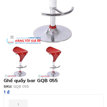
Click to enlarge
Ghế quầy bar GQB 055
SKU:
GQB 055
1
₫