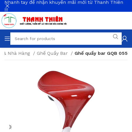
Nhanh tay để nhận khuyến mãi mới từ Thanh Thiên
!!!
fe & Nhà Hàng
Ghế Quầy Bar
Ghế quầy bar GQB 055