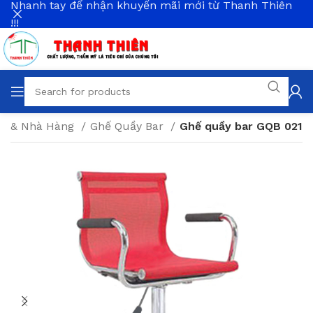
Nhanh tay để nhận khuyến mãi mới từ Thanh Thiên
!!!
fe & Nhà Hàng
Ghế Quầy Bar
Ghế quầy bar GQB 021