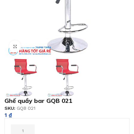
Click to enlarge
Ghế quầy bar GQB 021
SKU:
GQB 021
1
₫