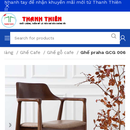
Nhanh tay để nhận khuyến mãi mới từ Thanh Thiên
!!!
à Hàng
Ghế Cafe
Ghế gỗ cafe
Ghế praha GCG 006