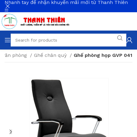
Nhanh tay để nhận khuyến mãi mới từ Thanh Thiên
!!!
ất văn phòng
Ghế chân quỳ
Ghế phòng họp GVP 041