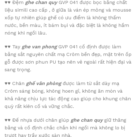
♥♥
Đệm
ghe chan quy
GVP 041 được bọc bằng chất
liệu simili cao cấp , ở giữa là ván ép mỏng và mousse
xốp tự nhiên giúp ghế có ưu điểm là không thấm
nước, bền màu, ít bám bụi và đặc biệt là không hầm
nóng khi ngồi lâu.
♥♥
Tay
ghe van phong
GVP 041 cố định được làm
bằng sắt nguyên chất mạ Crôm bền đẹp, mặt trên ốp
gỗ được sơn phun PU tạo nên vẻ ngoài rất hiện đại và
sang trọng.
♥♥
Chân
ghế văn phòng
được làm từ sắt dày mạ
Crôm sáng bóng, không hoen gỉ, không ăn mòn và
khả năng chịu lực tác động cao giúp cho khung chân
quỳ rất kiên cố và vững chắc.
♥♥
Đế nhựa dưới chân giúp
ghe chan quy
giữ thăng
bằng và cố định chắc chắn khi ngồi mà không lo bị
trượt hay trầy xước sàn nhà.