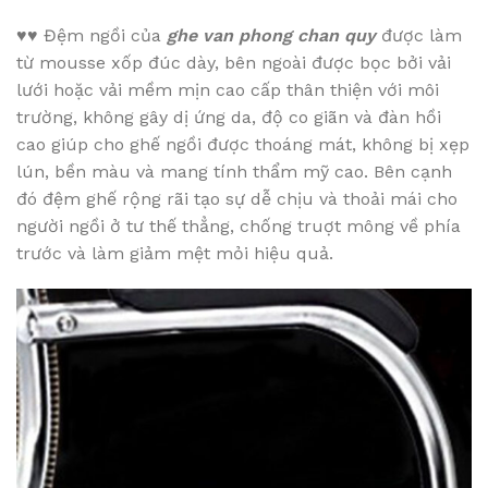
♥♥
Đệm ngồi của
ghe van phong chan quy
được làm
từ mousse xốp đúc dày, bên ngoài được bọc bởi vải
lưới hoặc vải mềm mịn cao cấp thân thiện với môi
trường, không gây dị ứng da, độ co giãn và đàn hồi
cao giúp cho ghế ngồi được thoáng mát, không bị xẹp
lún, bền màu và mang tính thẩm mỹ cao. Bên cạnh
đó đệm ghế rộng rãi tạo sự dễ chịu và thoải mái cho
người ngồi ở tư thế thẳng, chống truợt mông về phía
trước và làm giảm mệt mỏi hiệu quả.