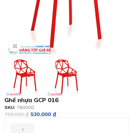
Click to enlarge
Ghế nhựa GCP 016
SKU:
760000
700.000
₫
530.000
₫