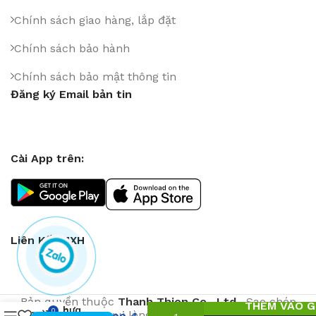
Chính sách giao hàng, lắp đặt
Chính sách bảo hành
Chính sách bảo mật thông tin
Đăng ký Email bản tin
Cài App trên:
Liên Kết MXH
Ghế
Bản quyền thuộc
Thanh Thien Co., Ltd
. Sao chép
THÊM VÀO G
nhựa
0
vui lòng để nguồn