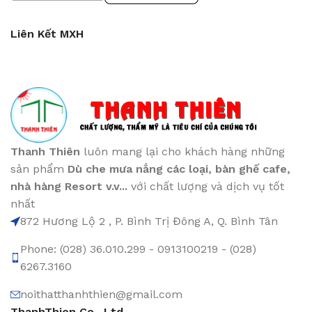
Liên Kết MXH
Thanh Thiên
luôn mang lại cho khách hàng những
sản phẩm
Dù che mưa nắng các loại
, bàn ghế cafe
,
nhà hàng Resort v.v...
với chất lượng và dịch vụ tốt
nhất
872 Hương Lộ 2 , P. Bình Trị Đông A, Q. Bình Tân
Phone: (028) 36.010.299 - 0913100219 - (028)
6267.3160
noithatthanhthien@gmail.com
ThanhThien Co., Ltd