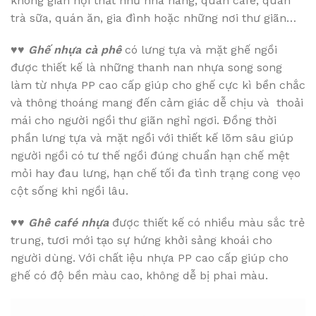
không gian nội thất như nhà hàng, quán cafe, quán
trà sữa, quán ăn, gia đình hoặc những nơi thư giãn…
♥♥
Ghế nhựa cà phê
có lưng tựa và mặt ghế ngồi
được thiết kế là những thanh nan nhựa song song
làm từ nhựa PP cao cấp giúp cho ghế cực kì bền chắc
và thông thoáng mang đến cảm giác dễ chịu và thoải
mái cho người ngồi thư giãn nghỉ ngơi. Đồng thời
phần lưng tựa và mặt ngồi với thiết kế lõm sâu giúp
người ngồi có tư thế ngồi đúng chuẩn hạn chế mệt
mỏi hay đau lưng, hạn chế tối đa tình trạng cong vẹo
cột sống khi ngồi lâu.
♥♥
Ghê café nhựa
được thiết kế có nhiều màu sắc trẻ
trung, tươi mới tạo sự hứng khởi sảng khoái cho
người dùng. Với chất iệu nhựa PP cao cấp giúp cho
ghế có độ bền màu cao, không dễ bị phai màu.