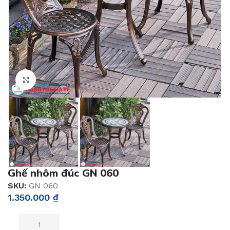
Click to enlarge
Ghế nhôm đúc GN 060
SKU:
GN 060
1.350.000
₫