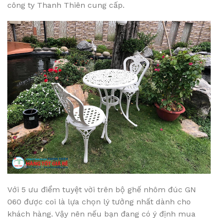
công ty Thanh Thiên cung cấp.
Với 5 ưu điểm tuyệt vời trên bộ ghế nhôm đúc GN
060 được coi là lựa chọn lý tưởng nhất dành cho
khách hàng. Vậy nên nếu bạn đang có ý định mua