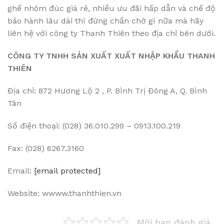
ghế nhôm đúc giá rẻ, nhiều ưu đãi hấp dẫn và chế độ
bảo hành lâu dài thì đừng chần chờ gì nữa mà hãy
liên hệ với công ty Thanh Thiên theo địa chỉ bên dưới.
CÔNG TY TNHH SẢN XUẤT XUẤT NHẬP KHẨU THANH
THIÊN
Địa chỉ: 872 Hương Lộ 2 , P. Bình Trị Đông A, Q. Bình
Tân
Số điện thoại: (028) 36.010.299 – 0913.100.219
Fax: (028) 6267.3160
Email:
[email protected]
Website: wwww.thanhthien.vn
Mời bạn đánh giá