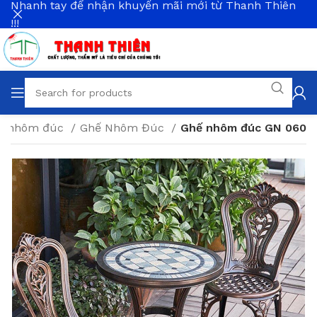
Nhanh tay để nhận khuyến mãi mới từ Thanh Thiên
!!!
ế nhôm đúc
Ghế Nhôm Đúc
Ghế nhôm đúc GN 060