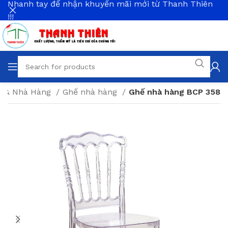
Nhanh tay để nhận khuyến mãi mới từ Thanh Thiên
!!!
fe & Nhà Hàng
Ghế nhà hàng
Ghế nhà hàng BCP 358