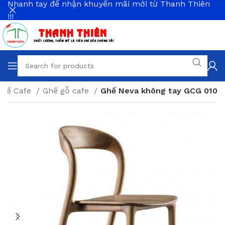
Nhanh tay để nhận khuyến mãi mới từ Thanh Thiên
!!!
Ghế Cafe
Ghế gỗ cafe
Ghế Neva không tay GCG 010