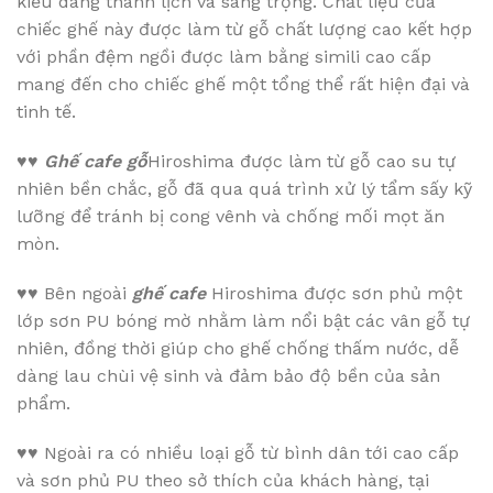
kiểu dáng thanh lịch và sang trọng. Chất liệu của
chiếc ghế này được làm từ gỗ chất lượng cao kết hợp
với phần đệm ngồi được làm bằng simili cao cấp
mang đến cho chiếc ghế một tổng thể rất hiện đại và
tinh tế.
♥♥
Ghế cafe gỗ
Hiroshima được làm từ gỗ cao su tự
nhiên bền chắc, gỗ đã qua quá trình xử lý tẩm sấy kỹ
lưỡng để tránh bị cong vênh và chống mối mọt ăn
mòn.
♥♥
Bên ngoài
ghế cafe
Hiroshima được sơn phủ một
lớp sơn PU bóng mờ nhằm làm nổi bật các vân gỗ tự
nhiên, đồng thời giúp cho ghế chống thấm nước, dễ
dàng lau chùi vệ sinh và đảm bảo độ bền của sản
phẩm.
♥♥
Ngoài ra có nhiều loại gỗ từ bình dân tới cao cấp
và sơn phủ PU theo sở thích của khách hàng, tại