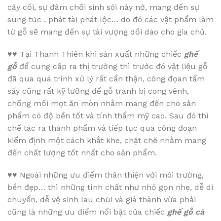
cây cối, sự đâm chồi sinh sôi nảy nở, mang đến sự
sung túc , phát tài phát lộc… do đó các vật phẩm làm
từ gỗ sẽ mang đến sự tài vượng dồi dào cho gia chủ.
♥♥
Tại Thanh Thiên khi sản xuất những chiếc
ghế
gỗ
để cung cấp ra thị trường thì trước đó vật liệu gỗ
đã qua quá trình xử lý rất cẩn thận, công đọan tẩm
sấy cũng rất kỹ lưỡng để gỗ tránh bị cong vênh,
chống mối mọt ăn mòn nhằm mang đến cho sản
phẩm có độ bền tốt và tính thẩm mỹ cao. Sau đó thì
chế tác ra thành phẩm và tiếp tục qua công đoạn
kiểm định một cách khắt khe, chặt chẽ nhằm mang
đến chất lượng tốt nhất cho sản phẩm.
♥♥
Ngoài những ưu điểm thân thiện với môi trường,
bền đẹp… thì những tính chất như nhỏ gọn nhẹ, dễ di
chuyển, dễ vệ sinh lau chùi và giá thành vừa phải
cũng là những ưu điểm nổi bật của chiếc
ghế gỗ cà