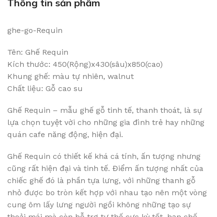
Thông tin sản phẩm
ghe-go-Requin
Tên: Ghế Requin
Kích thước: 450(Rộng)x430(sâu)x850(cao)
Khung ghế: màu tự nhiên, walnut
Chất liệu: Gỗ cao su
Ghế Requin – mẫu ghế gỗ tinh tế, thanh thoát, là sự
lựa chọn tuyệt vời cho những gia đình trẻ hay những
quán cafe năng động, hiện đại.
Ghế Requin có thiết kế khá cá tính, ấn tượng nhưng
cũng rất hiện đại và tinh tế. Điểm ấn tượng nhất của
chiếc ghế đó là phần tựa lưng, với những thanh gỗ
nhỏ được bo tròn kết hợp với nhau tạo nên một vòng
cung ôm lấy lưng người ngồi không những tạo sự
thoải mái mà còn hỗ trợ tư thế cực kỳ tốt, hạn chế