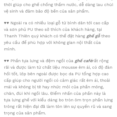
thời giúp cho ghế chống thấm nước, dễ dàng lau chùi
vệ sinh và đảm bảo độ bền của sản phẩm.
♥♥
Ngoài ra có nhiều loại gỗ từ bình dân tới cao cấp
và sơn phủ PU theo sở thích của khách hàng, tại
Thanh Thiên quý khách có thể đặt hàng
ghế gỗ
theo
yêu cầu để phù hợp với không gian nội thất của
mình.
♥♥
Phần tựa lưng và đệm ngồi của
ghế café
rất rộng
rãi và được làm từ chất liệu mousse êm ái, có độ đàn
hồi tốt, lớp bên ngoài được bọc da PU tổng hợp cao
cấp giúp cho người ngồi có cảm giác rất êm ái, thoải
mái và không bị tê hay nhức mỏi của phần mông,
chân, đùi khi ngồi lâu. Điểm nhấn của phần này là
tựa lưng ghế với kiểu dáng bo tròn ôm trọn phần lưng
trông rất hiện đại đã làm tôn lên sự quyến rũ và sang
trọng của sản phẩm.