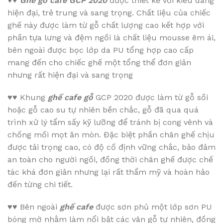
♥♥
Ghế gỗ cafe GCP 2020
được thiết kế với kiểu dáng
hiện đại, trẻ trung và sang trọng. Chất liệu của chiếc
ghế này được làm từ gỗ chất lượng cao kết hợp với
phần tựa lưng và đệm ngồi là chất liệu mousse êm ái,
bên ngoài được bọc lớp da PU tổng hợp cao cấp
mang đến cho chiếc ghế một tổng thể đơn giản
nhưng rất hiện đại và sang trọng
♥♥
Khung
ghế cafe gỗ
GCP 2020 được làm từ gỗ sồi
hoặc gỗ cao su tự nhiên bền chắc, gỗ đã qua quá
trình xử lý tẩm sấy kỹ lưỡng để tránh bị cong vênh và
chống mối mọt ăn mòn. Đặc biệt phần chân ghế chịu
được tải trọng cao, có độ cố định vững chắc, bảo đảm
an toàn cho người ngồi, đồng thời chân ghế được chế
tác khá đơn giản nhưng lại rất thẩm mỹ và hoàn hảo
đến từng chi tiết.
♥♥
Bên ngoài
ghế cafe
được sơn phủ một lớp sơn PU
bóng mờ nhằm làm nổi bật các vân gỗ tự nhiên, đồng