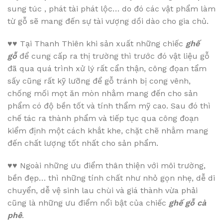
sung túc , phát tài phát lộc… do đó các vật phẩm làm
từ gỗ sẽ mang đến sự tài vượng dồi dào cho gia chủ.
♥♥
Tại Thanh Thiên khi sản xuất những chiếc
ghế
gỗ
để cung cấp ra thị trường thì trước đó vật liệu gỗ
đã qua quá trình xử lý rất cẩn thận, công đọan tẩm
sấy cũng rất kỹ lưỡng để gỗ tránh bị cong vênh,
chống mối mọt ăn mòn nhằm mang đến cho sản
phẩm có độ bền tốt và tính thẩm mỹ cao. Sau đó thì
chế tác ra thành phẩm và tiếp tục qua công đoạn
kiểm định một cách khắt khe, chặt chẽ nhằm mang
đến chất lượng tốt nhất cho sản phẩm.
♥♥
Ngoài những ưu điểm thân thiện với môi trường,
bền đẹp… thì những tính chất như nhỏ gọn nhẹ, dễ di
chuyển, dễ vệ sinh lau chùi và giá thành vừa phải
cũng là những ưu điểm nổi bật của chiếc
ghế gỗ cà
phê
.