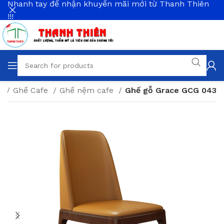
Nhanh tay để nhận khuyến mãi mới từ Thanh Thiên
!!!
g
Ghế Cafe
Ghế nệm cafe
Ghế gỗ Grace GCG 043