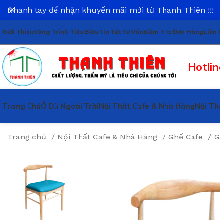
Nhanh tay để nhận khuyến mãi mới từ Thanh Thiên !!!
Giới Thiệu
Công Trình Tiêu Biểu
Tin Tức
Tư Vấn
Kiểm Tra Đơn Hàng
Liên 
Hotlin
Trang Chủ
Ô Dù Ngoài Trời
Nội Thất Cafe & Nhà Hàng
Nội Th
Trang chủ
Nội Thất Cafe & Nhà Hàng
Ghế Cafe
G