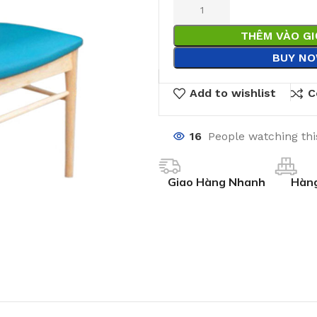
THÊM VÀO G
BUY N
Add to wishlist
C
16
People watching th
Giao Hàng Nhanh
Hàng