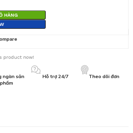
IỎ HÀNG
OW
ompare
is product now!
 ngàn sản
Hỗ trợ 24/7
Theo dõi đơn
phẩm