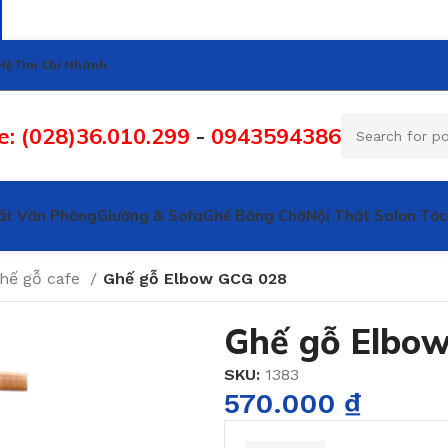
Hệ
Tìm Chi Nhánh
e: (028)36.010.299
-
0943594386
ất Văn Phòng
Giường & Sofa
Ghế Băng Chờ
Nội Thất Salon Tóc
hế gỗ cafe
Ghế gỗ Elbow GCG 028
Ghế gỗ Elbo
SKU:
1383
570.000
₫