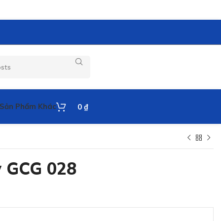
Sản Phẩm Khác
0
₫
w GCG 028