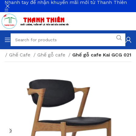
Nhanh tay để nhận khuyến mãi mới từ Thanh Thiên
!!!
ng
Ghế Cafe
Ghế gỗ cafe
Ghế gỗ cafe Kai GCG 021