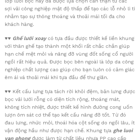
lớp lưới bọc này đã được lựa chọn cẩn thận từ các
sợi vải công nghiệp mật độ thấp để tạo các lỗ nhỏ li ti
nhằm tạo sự thông thoáng và thoải mái tối đa cho
khách hàng.
♥♥
Ghế lưới xoay
có tựa đầu được thiết kế liền khung
với thân ghế tạo thành một khối rất chắc chắn giúp
hạn chế mệt mỏi và nâng đỡ vùng đốt sống cổ người
ngồi rất hiệu quả. Được bọc bên ngoài là lớp da công
nghiệp chất lượng cao giúp cho bạn luôn có cảm giác
êm ái vá thoải mái khi tựa đầu để thư giãn.
♥♥
Kết cấu lưng tựa tách rời khỏi đệm, bản lưng được
bọc vải lưới rỗng có diện tích rộng, thoáng mát,
không tích nhiệt, được thiết kế hình đường cong uốn
lượn ôm sát cơ thể tạo kết cấu nâng đỡ tốt. Từ đó
đau lưng, nhức mỏi, thoái hóa cột sống do ngồi lâu, ít
vận động hầu như được hạn chế. Khung tựa
ghe luoi
van phong
được làm từ chất liệu nhựa PP cao cấp