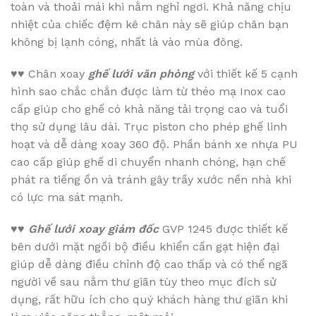
toàn và thoải mái khi nằm nghỉ ngơi. Khả năng chịu
nhiệt của chiếc đệm kê chân này sẽ giúp chân bạn
không bị lạnh cóng, nhất là vào mùa đông.
♥♥
Chân xoay
ghế lưới văn phòng
với thiết kế 5 cạnh
hình sao chắc chắn được làm từ théo mạ Inox cao
cấp giúp cho ghế có khả năng tải trọng cao và tuổi
thọ sử dụng lâu dài. Trục piston cho phép ghế linh
hoạt và dễ dàng xoay 360 độ. Phần bánh xe nhựa PU
cao cấp giúp ghế di chuyển nhanh chóng, hạn chế
phát ra tiếng ồn và tránh gây trầy xước nền nhà khi
có lực ma sát mạnh.
♥♥
Ghế lưới xoay giám đốc
GVP 1245 được thiết kế
bên dưới mặt ngồi bộ điều khiển cần gạt hiện đại
giúp dễ dàng điều chỉnh độ cao thấp và có thể ngã
người về sau nằm thư giãn tùy theo mục đích sử
dụng, rất hữu ích cho quý khách hàng thư giãn khi