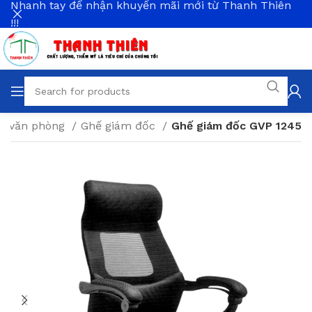
Nhanh tay để nhận khuyến mãi mới từ Thanh Thiên
!!!
ất văn phòng
Ghế giám đốc
Ghế giám đốc GVP 1245