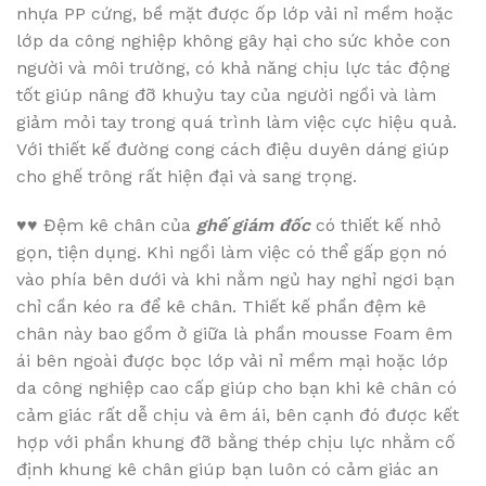
nhựa PP cứng, bề mặt được ốp lớp vải nỉ mềm hoặc
lớp da công nghiệp không gây hại cho sức khỏe con
người và môi trường, có khả năng chịu lực tác động
tốt giúp nâng đỡ khuỷu tay của người ngồi và làm
giảm mỏi tay trong quá trình làm việc cực hiệu quả.
Với thiết kế đường cong cách điệu duyên dáng giúp
cho ghế trông rất hiện đại và sang trọng.
♥♥
Đệm kê chân của
ghế giám đốc
có thiết kế nhỏ
gọn, tiện dụng. Khi ngồi làm việc có thể gấp gọn nó
vào phía bên dưới và khi nằm ngủ hay nghỉ ngơi bạn
chỉ cần kéo ra để kê chân. Thiết kế phần đệm kê
chân này bao gồm ở giữa là phần mousse Foam êm
ái bên ngoài được bọc lớp vải nỉ mềm mại hoặc lớp
da công nghiệp cao cấp giúp cho bạn khi kê chân có
cảm giác rất dễ chịu và êm ái, bên cạnh đó được kết
hợp với phần khung đỡ bằng thép chịu lực nhằm cố
định khung kê chân giúp bạn luôn có cảm giác an