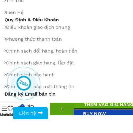
Tin Tức
Liên Hệ
Quy Định & Điều Khoản
Điều khoản giao dịch chung
Phương thức thanh toán
Chính sách đổi hàng, hoàn tiền
Chính sách giao hàng, lắp đặt
Chính sách bảo hành
Chính sách bảo mật thông tin
Đăng ký Email bản tin
Ghế
THÊM VÀO GIỎ HÀN
giám
0
1
₫
0943594386
đốc
Liên hệ
BUY NOW
Menu
Wishlist
Compare
Cart
1163
Cài App trên: