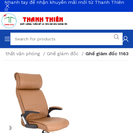
Nhanh tay để nhận khuyến mãi mới từ Thanh Thiên
!!!
ội thất văn phòng
Ghế giám đốc
Ghế giám đốc 1163