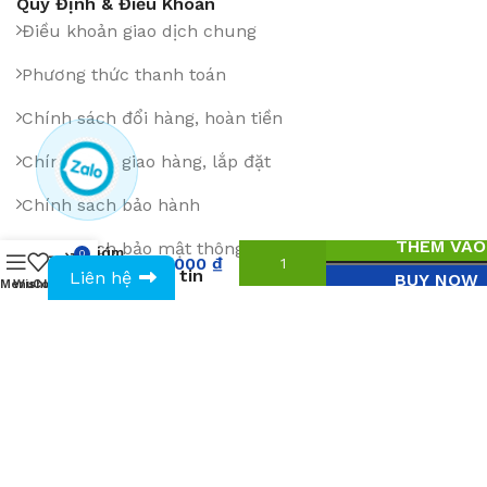
Quy Định & Điều Khoản
Điều khoản giao dịch chung
Phương thức thanh toán
Chính sách đổi hàng, hoàn tiền
Chính sách giao hàng, lắp đặt
Chính sách bảo hành
Ghế
THÊM VÀO
Chính sách bảo mật thông tin
giám
0
1.040.000
₫
0943594386
đốc
Đăng ký Email bản tin
Liên hệ
BUY NOW
Menu
Wishlist
Compare
Cart
1090
Cài App trên: