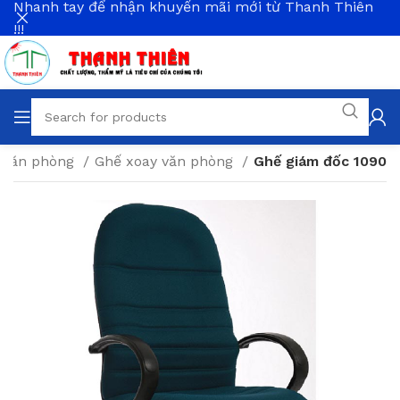
Nhanh tay để nhận khuyến mãi mới từ Thanh Thiên
!!!
t văn phòng
Ghế xoay văn phòng
Ghế giám đốc 1090