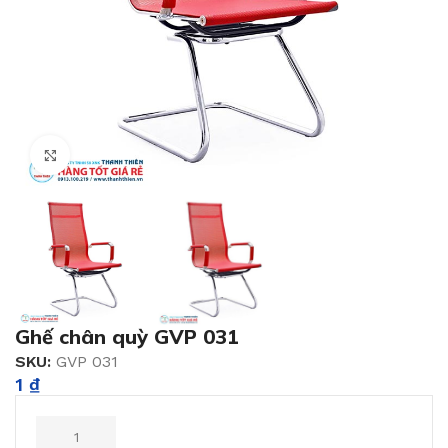
Click to enlarge
Ghế chân quỳ GVP 031
SKU:
GVP 031
1
₫