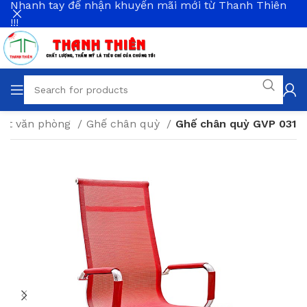
Nhanh tay để nhận khuyến mãi mới từ Thanh Thiên
!!!
hất văn phòng
Ghế chân quỳ
Ghế chân quỳ GVP 031