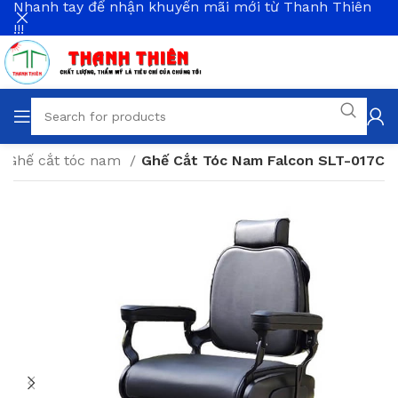
Nhanh tay để nhận khuyến mãi mới từ Thanh Thiên
!!!
Ghế cắt tóc nam
Ghế Cắt Tóc Nam Falcon SLT-017C