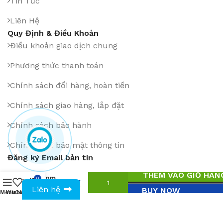
Tin Tức
Liên Hệ
Quy Định & Điều Khoản
Điều khoản giao dịch chung
Phương thức thanh toán
Chính sách đổi hàng, hoàn tiền
Chính sách giao hàng, lắp đặt
Chính sách bảo hành
Chính sách bảo mật thông tin
Đăng ký Email bản tin
Ghế Cắt
Tóc
THÊM VÀO GIỎ HÀN
Nam
0
1
₫
0943594386
Falcon
Liên hệ
BUY NOW
Menu
Wishlist
Compare
Cart
SLT-
Cài App trên:
017C