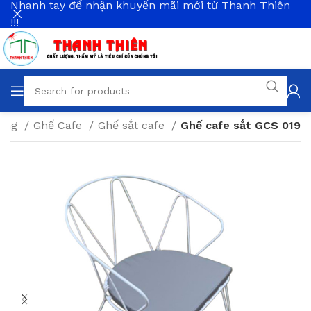
Nhanh tay để nhận khuyến mãi mới từ Thanh Thiên
!!!
Hàng
Ghế Cafe
Ghế sắt cafe
Ghế cafe sắt GCS 019