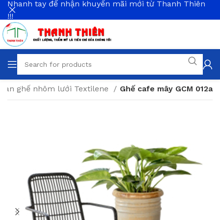
Nhanh tay để nhận khuyến mãi mới từ Thanh Thiên
!!!
Bàn ghế nhôm lưới Textilene
Ghế cafe mây GCM 012a