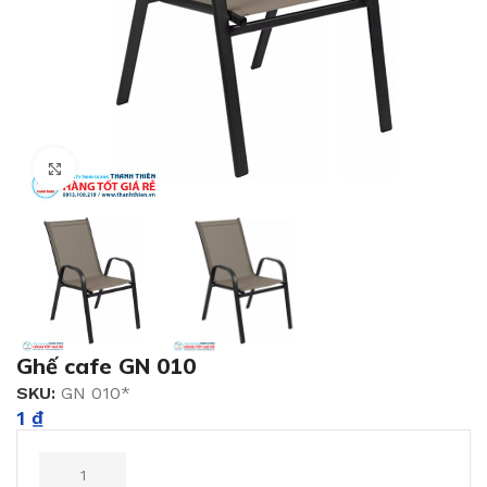
Click to enlarge
Ghế cafe GN 010
SKU:
GN 010*
1
₫