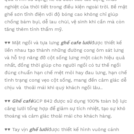
nghiệt của thời tiết trong điều kiện ngoài trời. Bề mặt
ghế sơn tĩnh điện với độ bóng cao không chỉ giúp
chống bám bụi, dễ lau chùi, vệ sinh khi cần mà còn
tăng thêm tính thẩm mỹ.
♥♥
Mặt ngồi và tựa lưng
ghế cafe lưới
được thiết kế
liền nhau tạo thành những đường cong ôm sát lưng
và hỗ trợ nâng đỡ cột sống lưng một cách hiệu quả
nhất, đồng thời giúp cho người ngồi có tư thế ngồi
đúng chuẩn hạn chế mệt mỏi hay đau lưng, hạn chế
tình trạng cong vẹo cột sống, mang đến cảm giác dễ
chịu và thoải mái khi quý khách ngồi lâu..
♥♥
Ghế café
GCP 842 được sử dụng 100% toàn bộ lực
căng lưới tổng hợp để giảm sự tích nhiệt, tạo sự khô
thoáng và cảm giác thoải mái cho khách hàng.
♥♥
Tay vịn
ghế lưới
được thiết kế hình vuông cánh