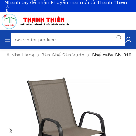
Nhanh tay để nhận khuyến mãi mới từ Thanh Thiên
!!!
afe & Nhà Hàng
Bàn Ghế Sân Vườn
Ghế cafe GN 010