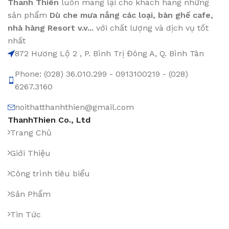
Thanh Thiên
luôn mang lại cho khách hàng những
sản phẩm
Dù che mưa nắng các loại
, bàn ghế cafe
,
nhà hàng Resort v.v...
với chất lượng và dịch vụ tốt
nhất
872 Hương Lộ 2 , P. Bình Trị Đông A, Q. Bình Tân
Phone: (028) 36.010.299 - 0913100219 - (028)
6267.3160
noithatthanhthien@gmail.com
ThanhThien Co., Ltd
Trang Chủ
Giới Thiệu
Công trình tiêu biểu
Sản Phẩm
Tin Tức