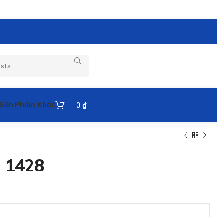
Sản Phẩm Khác
0
₫
 1428