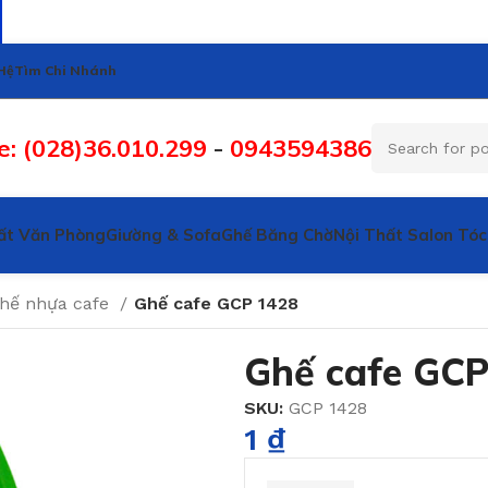
Hệ
Tìm Chi Nhánh
e: (028)36.010.299
-
0943594386
ất Văn Phòng
Giường & Sofa
Ghế Băng Chờ
Nội Thất Salon Tóc
hế nhựa cafe
Ghế cafe GCP 1428
Ghế cafe GCP
SKU:
GCP 1428
1
₫