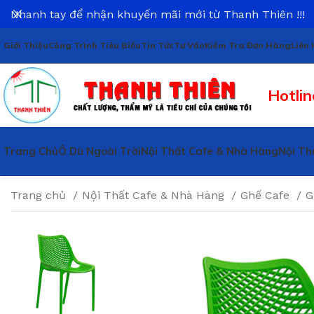
Nhanh tay để nhận khuyến mãi mới từ Thanh Thiên !!!
Giới Thiệu
Công Trình Tiêu Biểu
Tin Tức
Tư Vấn
Kiểm Tra Đơn Hàng
Liên 
Hotlin
Trang Chủ
Ô Dù Ngoài Trời
Nội Thất Cafe & Nhà Hàng
Nội Th
Trang chủ
Nội Thất Cafe & Nhà Hàng
Ghế Cafe
G