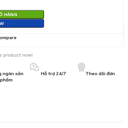
IỎ HÀNG
OW
ompare
is product now!
 ngàn sản
Hỗ trợ 24/7
Theo dõi đơn
phẩm