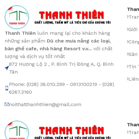
Than
Tra
Giới
Thanh Thiên
luôn mang lại cho khách hàng
những sản phẩm
Dù che mưa nắng các loại
,
Công
bàn ghế cafe
,
nhà hàng Resort v.v...
với chất
Sản
lượng và dịch vụ tốt nhất
872 Hương Lộ 2 , P. Bình Trị Đông A, Q. Bình
Tin
Tân
Liên
Phone: (028) 36.010.299 - 0913100219 - (028)
6267.3160
noithatthanhthien@gmail.com
Than
Tra