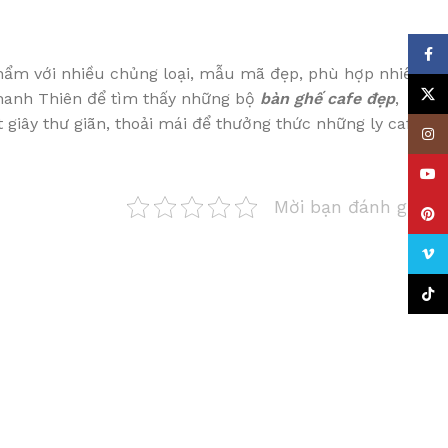
Face
phẩm với nhiều chủng loại, mẫu mã đẹp, phù hợp nhiều
X
 Thanh Thiên để tìm thấy những bộ
bàn ghế cafe đẹp
,
giây thư giãn, thoải mái để thưởng thức những ly cafe
Insta
YouT
Mời bạn đánh giá
Pinte
Vime
TikTo