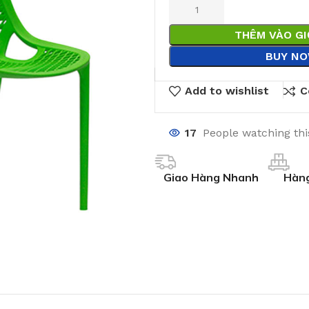
THÊM VÀO G
BUY N
Add to wishlist
C
17
People watching th
Giao Hàng Nhanh
Hàng