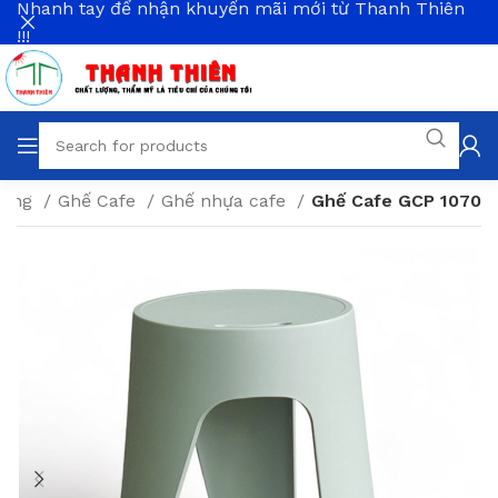
Nhanh tay để nhận khuyến mãi mới từ Thanh Thiên
!!!
Hàng
Ghế Cafe
Ghế nhựa cafe
Ghế Cafe GCP 1070