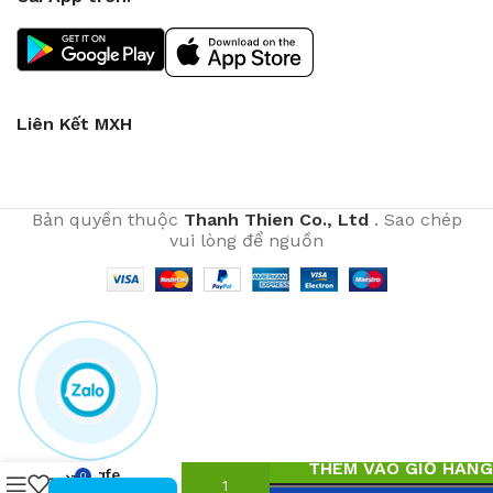
Liên Kết MXH
Bản quyền thuộc
Thanh Thien Co., Ltd
. Sao chép
vui lòng để nguồn
Ghế
THÊM VÀO GIỎ HÀN
cafe
0
1
₫
0943594386