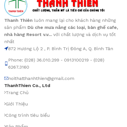
Thanh Thiên
luôn mang lại cho khách hàng những
sản phẩm
Dù che mưa nắng các loại
, bàn ghế cafe
,
nhà hàng Resort v.v...
với chất lượng và dịch vụ tốt
nhất
872 Hương Lộ 2 , P. Bình Trị Đông A, Q. Bình Tân
Phone: (028) 36.010.299 - 0913100219 - (028)
6267.3160
noithatthanhthien@gmail.com
ThanhThien Co., Ltd
Trang Chủ
Giới Thiệu
Công trình tiêu biểu
Sản Phẩm