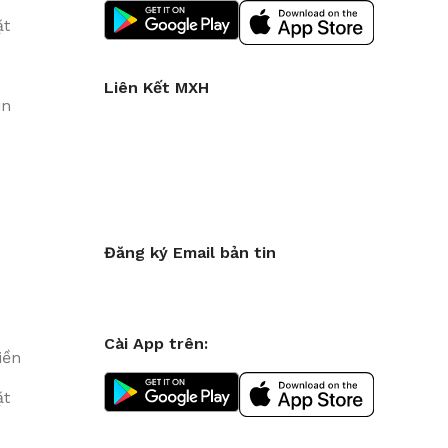
ặt
Liên Kết MXH
in
Đăng ký Email bản tin
Cài App trên:
iền
ặt