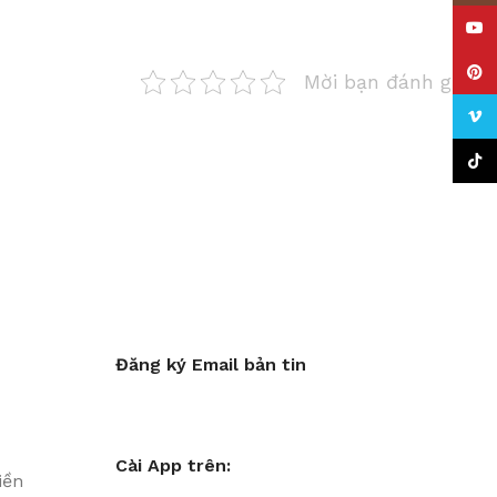
YouT
Pinte
Mời bạn đánh giá
Vime
TikTo
Đăng ký Email bản tin
Cài App trên:
iền