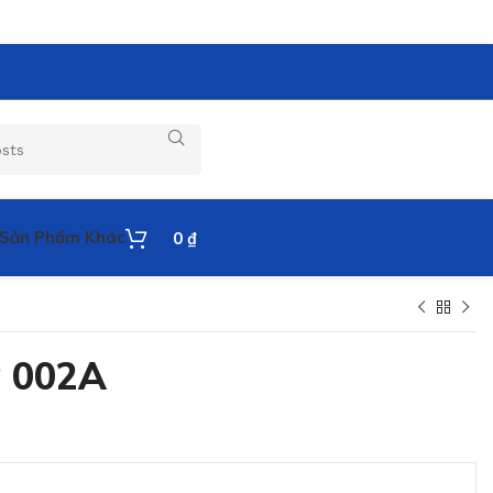
Sản Phẩm Khác
0
₫
P 002A