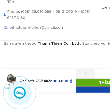
Tân
Liên
Phone: (028) 36.010.299 - 0913100219 - (028)
6267.3160
noithatthanhthien@gmail.com
Bản quyền thuộc
Thanh Thien Co., Ltd
. Sao chép vui 
Ghế cafe GCP 002A
800.000
₫
THÊM