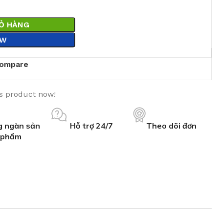
IỎ HÀNG
OW
ompare
is product now!
 ngàn sản
Hỗ trợ 24/7
Theo dõi đơn
phẩm