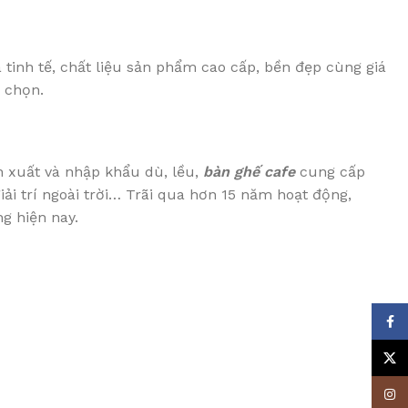
 tinh tế, chất liệu sản phẩm cao cấp, bền đẹp cùng giá
 chọn.
n xuất và nhập khẩu dù, lều,
bàn ghế cafe
cung cấp
iải trí ngoài trời… Trãi qua hơn 15 năm hoạt động,
g hiện nay.
Face
X
Insta