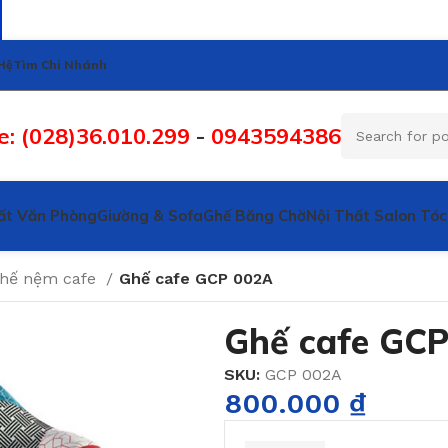
Hệ
Tìm Chi Nhánh
e: (028)36.010.299
-
0943594386
ất Văn Phòng
Giường & Sofa
Ghế Băng Chờ
Nội Thất Salon Tóc
hế nệm cafe
Ghế cafe GCP 002A
Ghế cafe GC
SKU:
GCP 002A
800.000
₫