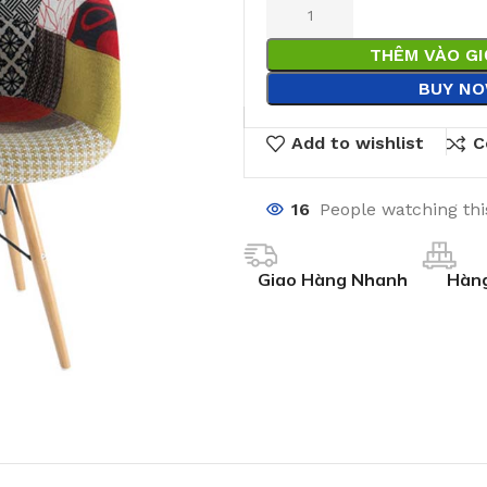
THÊM VÀO G
BUY N
Add to wishlist
C
16
People watching th
Giao Hàng Nhanh
Hàng