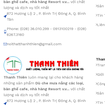
bàn ghế cafe
,
nhà hàng Resort v.v...
với chất
Sản
lượng và dịch vụ tốt nhất
872 Hương Lộ 2 , P. Bình Trị Đông A, Q. Bình
Tin
Tân
Liên
Phone: (028) 36.010.299 - 0913100219 - (028)
6267.3160
noithatthanhthien@gmail.com
Than
Tra
Giới
Thanh Thiên
luôn mang lại cho khách hàng
những sản phẩm
Dù che mưa nắng các loại
,
Công
bàn ghế cafe
,
nhà hàng Resort v.v...
với chất
Sản
lượng và dịch vụ tốt nhất
872 Hương Lộ 2 , P. Bình Trị Đông A, Q. Bình
Tin