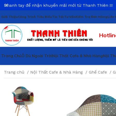
Nhanh tay để nhận khuyến mãi mới từ Thanh Thiên !!!
Giới Thiệu
Công Trình Tiêu Biểu
Tin Tức
Tư Vấn
Kiểm Tra Đơn Hàng
Liên 
Hotlin
Trang Chủ
Ô Dù Ngoài Trời
Nội Thất Cafe & Nhà Hàng
Nội Th
Trang chủ
Nội Thất Cafe & Nhà Hàng
Ghế Cafe
G