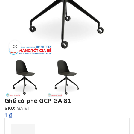
Click to enlarge
Ghế cà phê GCP GAI81
SKU:
GAI81
1
₫