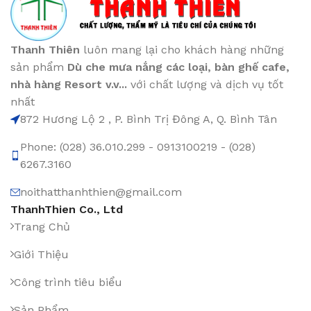
Thanh Thiên
luôn mang lại cho khách hàng những
sản phẩm
Dù che mưa nắng các loại
, bàn ghế cafe
,
nhà hàng Resort v.v...
với chất lượng và dịch vụ tốt
nhất
872 Hương Lộ 2 , P. Bình Trị Đông A, Q. Bình Tân
Phone: (028) 36.010.299 - 0913100219 - (028)
6267.3160
noithatthanhthien@gmail.com
ThanhThien Co., Ltd
Trang Chủ
Giới Thiệu
Công trình tiêu biểu
Sản Phẩm