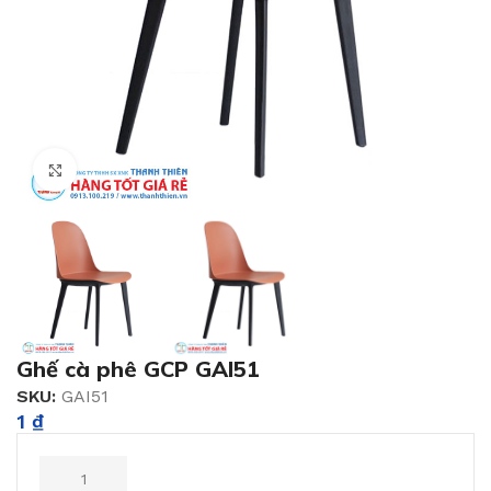
Click to enlarge
Ghế cà phê GCP GAI51
SKU:
GAI51
1
₫