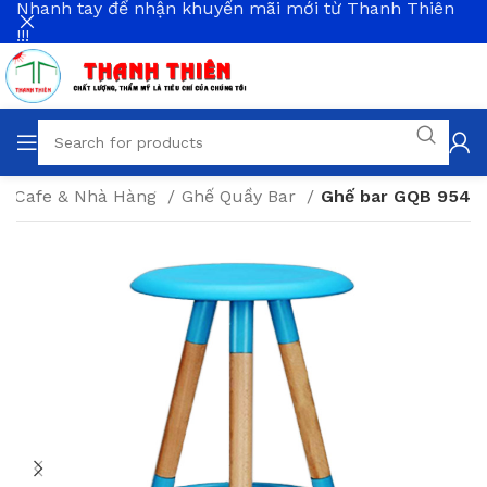
Nhanh tay để nhận khuyến mãi mới từ Thanh Thiên
!!!
ất Cafe & Nhà Hàng
Ghế Quầy Bar
Ghế bar GQB 954