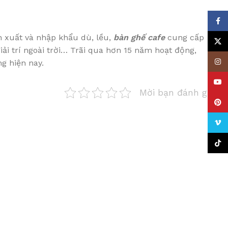
Face
n xuất và nhập khẩu dù, lều,
bàn ghế cafe
cung cấp
X
iải trí ngoài trời… Trãi qua hơn 15 năm hoạt động,
Insta
g hiện nay.
YouT
Mời bạn đánh giá
Pinte
Vime
TikTo