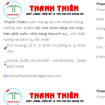
Than
Tra
Giới
Thanh Thiên
luôn mang lại cho khách hàng
những sản phẩm
Dù che mưa nắng các loại
,
Công
bàn ghế cafe
,
nhà hàng Resort v.v...
với chất
Sản
lượng và dịch vụ tốt nhất
872 Hương Lộ 2 , P. Bình Trị Đông A, Q. Bình
Tin
Tân
Liên
Phone: (028) 36.010.299 - 0913100219 - (028)
6267.3160
noithatthanhthien@gmail.com
Than
Tra