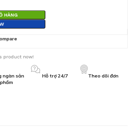
IỎ HÀNG
OW
ompare
is product now!
 ngàn sản
Hỗ trợ 24/7
Theo dõi đơn
phẩm