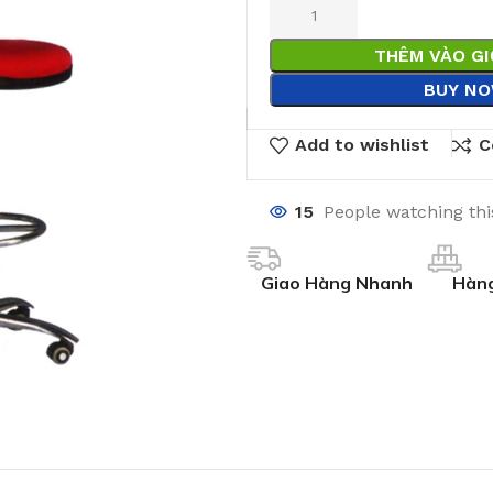
THÊM VÀO G
BUY N
Add to wishlist
C
15
People watching th
Giao Hàng Nhanh
Hàng