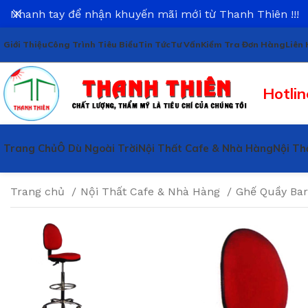
Nhanh tay để nhận khuyến mãi mới từ Thanh Thiên !!!
Giới Thiệu
Công Trình Tiêu Biểu
Tin Tức
Tư Vấn
Kiểm Tra Đơn Hàng
Liên 
Hotlin
Trang Chủ
Ô Dù Ngoài Trời
Nội Thất Cafe & Nhà Hàng
Nội Th
Trang chủ
Nội Thất Cafe & Nhà Hàng
Ghế Quầy Ba