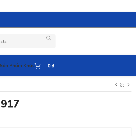
Sản Phẩm Khác
0
₫
 917