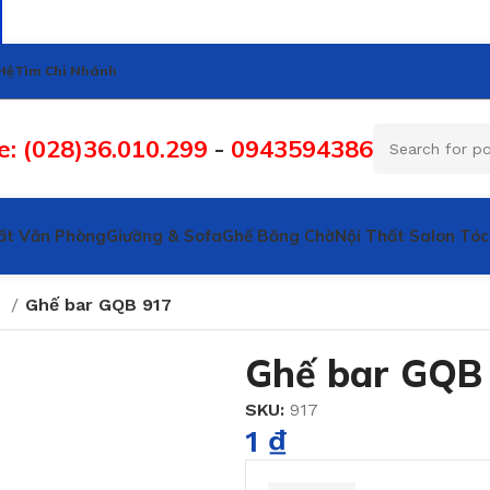
Hệ
Tìm Chi Nhánh
e: (028)36.010.299
-
0943594386
ất Văn Phòng
Giường & Sofa
Ghế Băng Chờ
Nội Thất Salon Tóc
r
Ghế bar GQB 917
Ghế bar GQB
SKU:
917
1
₫