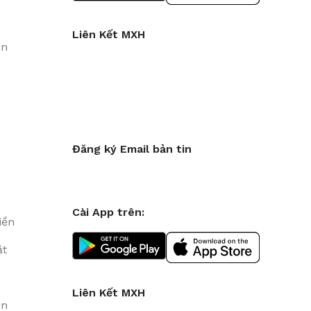
Liên Kết MXH
in
Đăng ký Email bản tin
Cài App trên:
iền
ặt
Liên Kết MXH
in