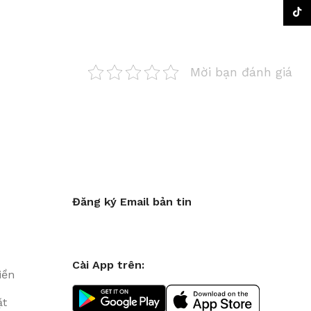
TikTo
Mời bạn đánh giá
Đăng ký Email bản tin
Cài App trên:
iền
ặt