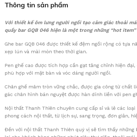
Thông tin sản phẩm
Với thiết kế ôm lưng người ngồi tạo cảm giác thoải mái
quầy bar GQB 046 hiện là một trong những “hot item” 
Ghe bar GQB 046 được thiết kế đệm ngồi rộng có tựa nâ
xẹp lún và mài mòn theo thời gian.
Pen ghế cao được tích hợp cần gạt tăng chỉnh hiện đại
phù hợp với mặt bàn và vóc dáng người ngồi.
Chân ghế mâm tròn vững chắc, được gia công từ chất li
gác chân hình bán nguyệt được hàn dính liền với pen g
Nội thất Thanh Thiên chuyên cung cấp sỉ và lẻ các loại
phong cách nội thất, từ lịch sự, sang trọng, đơn giản, h
Đến với nội thất Thanh Thiên quý vị sẽ tìm thấy những 