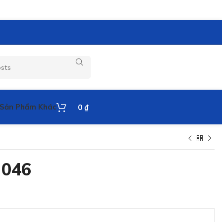
Sản Phẩm Khác
0
₫
 046