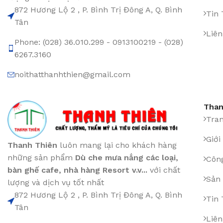
872 Hương Lộ 2 , P. Bình Trị Đông A, Q. Bình
Tin
Tân
Liên
Phone: (028) 36.010.299 - 0913100219 - (028)
6267.3160
noithatthanhthien@gmail.com
Than
Tra
Giới
Thanh Thiên
luôn mang lại cho khách hàng
những sản phẩm
Dù che mưa nắng các loại
,
Công
bàn ghế cafe
,
nhà hàng Resort v.v...
với chất
Sản
lượng và dịch vụ tốt nhất
872 Hương Lộ 2 , P. Bình Trị Đông A, Q. Bình
Tin
Tân
Liên