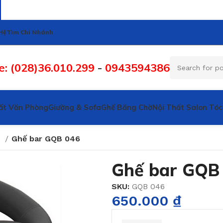
Hệ
Tìm Chi Nhánh
e: (028)36.010.299
-
0943594386
ất Văn Phòng
Giường & Sofa
Ghế Băng Chờ
Nội Thất Salon Tóc
r
Ghế bar GQB 046
Ghế bar GQB
SKU:
GQB 046
650.000
₫