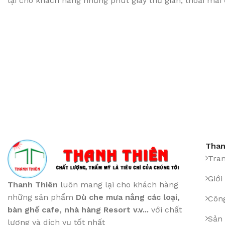
lại cho khách hàng những phút giây thư giãn, thoải mái
Than
Tra
Giới
Thanh Thiên
luôn mang lại cho khách hàng
những sản phẩm
Dù che mưa nắng các loại
,
Công
bàn ghế cafe
,
nhà hàng Resort v.v...
với chất
Sản
lượng và dịch vụ tốt nhất