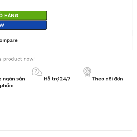
IỎ HÀNG
OW
ompare
s product now!
 ngàn sản
Hỗ trợ 24/7
Theo dõi đơn
phẩm