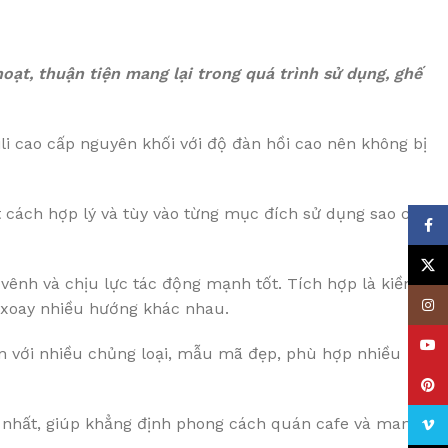
oạt, thuận tiện mang lại trong quá trình sử dụng, ghế
i cao cấp nguyên khối với độ đàn hồi cao nên không bị
t cách hợp lý và tùy vào từng mục đích sử dụng sao cho
Face
X
vênh và chịu lực tác động mạnh tốt. Tích hợp là kiềng
Insta
i xoay nhiều hướng khác nhau.
YouT
tín với nhiều chủng loại, mẫu mã đẹp, phù hợp nhiều
Pinte
ốt nhất, giúp khẳng định phong cách quán cafe và mang
Vime