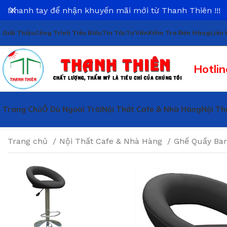
Nhanh tay để nhận khuyến mãi mới từ Thanh Thiên !!!
Giới Thiệu
Công Trình Tiêu Biểu
Tin Tức
Tư Vấn
Kiểm Tra Đơn Hàng
Liên 
Hotlin
Trang Chủ
Ô Dù Ngoài Trời
Nội Thất Cafe & Nhà Hàng
Nội Th
Trang chủ
Nội Thất Cafe & Nhà Hàng
Ghế Quầy Ba