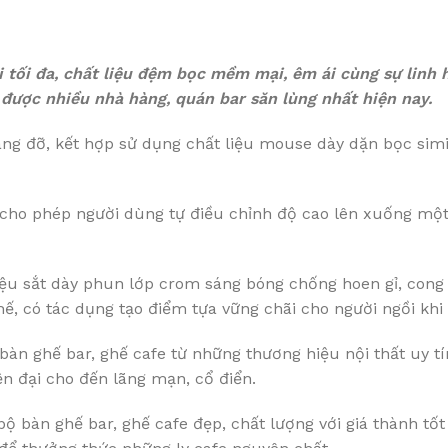
 tối đa, chất liệu đệm bọc mềm mại, êm ái cùng sự linh h
được nhiều nhà hàng, quán bar săn lùng nhất hiện nay.
ng đỡ, kết hợp sử dụng chất liệu mouse dày dặn bọc simil
, cho phép người dùng tự điều chỉnh độ cao lên xuống mộ
ệu sắt dày phun lớp crom sáng bóng chống hoen gỉ, cong 
hế, có tác dụng tạo điểm tựa vững chãi cho người ngồi kh
 bàn ghế bar, ghế cafe từ những thương hiệu nội thất uy 
iện đại cho đến lãng mạn, cổ điển.
bộ bàn ghế bar, ghế cafe đẹp, chất lượng với giá thành t