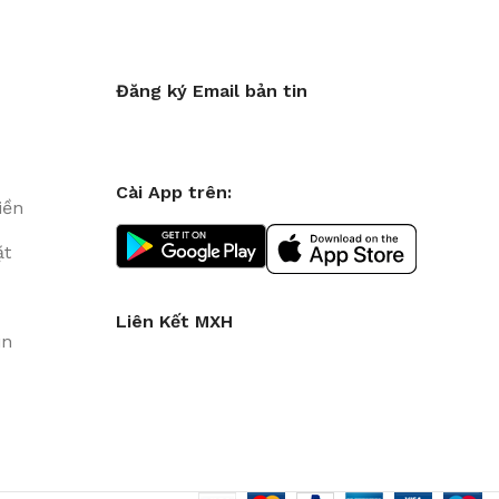
Đăng ký Email bản tin
Cài App trên:
iền
ặt
Liên Kết MXH
in