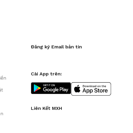
Đăng ký Email bản tin
Cài App trên:
iền
ặt
Liên Kết MXH
in