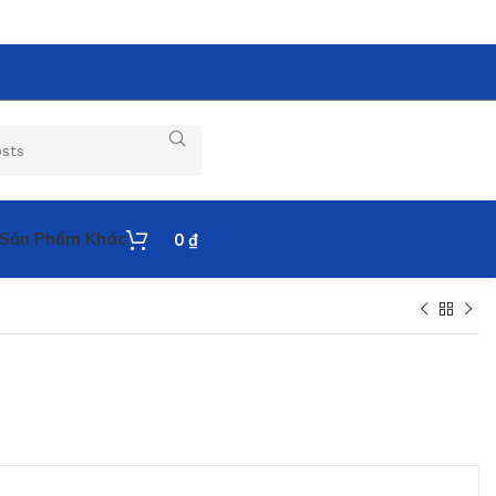
Sản Phẩm Khác
0
₫