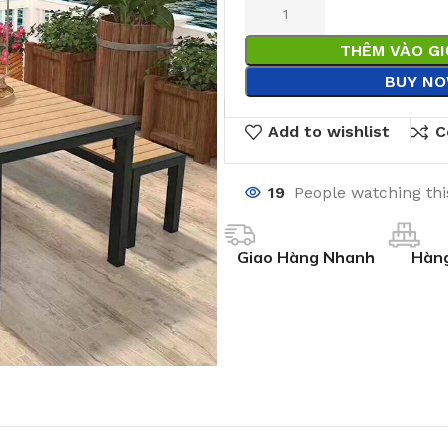
THÊM VÀO G
BUY N
Add to wishlist
C
19
People watching th
Giao Hàng Nhanh
Hàng