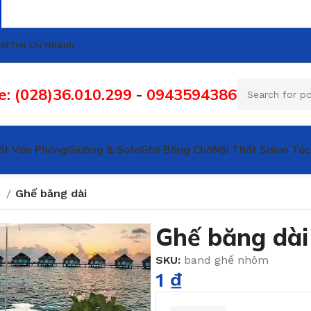
Hệ
Tìm Chi Nhánh
e: (028)36.010.299
-
0943594386
ất Văn Phòng
Giường & Sofa
Ghế Băng Chờ
Nội Thất Salon Tóc
e
Ghế băng dài
Ghế băng dài
SKU:
band ghế nhôm
1
₫