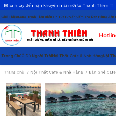
Nhanh tay để nhận khuyến mãi mới từ Thanh Thiên !!!
Giới Thiệu
Công Trình Tiêu Biểu
Tin Tức
Tư Vấn
Kiểm Tra Đơn Hàng
Liên 
Hotlin
Trang Chủ
Ô Dù Ngoài Trời
Nội Thất Cafe & Nhà Hàng
Nội Th
Trang chủ
Nội Thất Cafe & Nhà Hàng
Bàn Ghế Caf