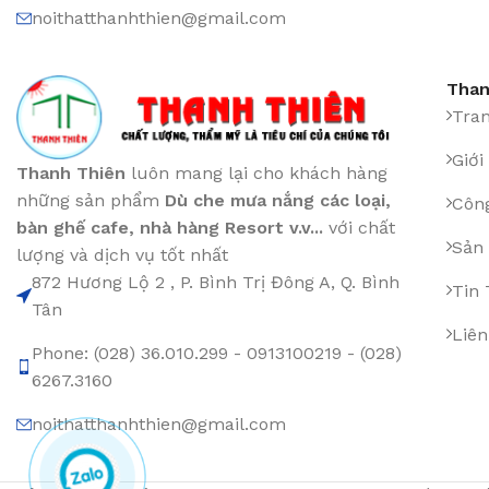
noithatthanhthien@gmail.com
Than
Tra
Giới
Thanh Thiên
luôn mang lại cho khách hàng
những sản phẩm
Dù che mưa nắng các loại
,
Công
bàn ghế cafe
,
nhà hàng Resort v.v...
với chất
Sản
lượng và dịch vụ tốt nhất
872 Hương Lộ 2 , P. Bình Trị Đông A, Q. Bình
Tin
Tân
Liên
Phone: (028) 36.010.299 - 0913100219 - (028)
6267.3160
noithatthanhthien@gmail.com