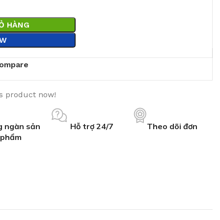
IỎ HÀNG
OW
ompare
is product now!
 ngàn sản
Hỗ trợ 24/7
Theo dõi đơn
phẩm