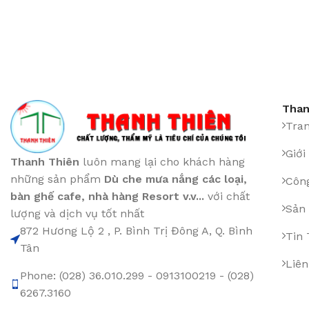
Than
Tra
Giới
Thanh Thiên
luôn mang lại cho khách hàng
những sản phẩm
Dù che mưa nắng các loại
,
Công
bàn ghế cafe
,
nhà hàng Resort v.v...
với chất
Sản
lượng và dịch vụ tốt nhất
872 Hương Lộ 2 , P. Bình Trị Đông A, Q. Bình
Tin
Tân
Liên
Phone: (028) 36.010.299 - 0913100219 - (028)
6267.3160