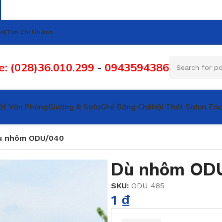
Hệ
Tìm Chi Nhánh
e: (028)36.010.299
-
0943594386
ất Văn Phòng
Giường & Sofa
Ghế Băng Chờ
Nội Thất Salon Tóc
ù nhôm ODU/040
Dù nhôm OD
SKU:
ODU 485
1
₫