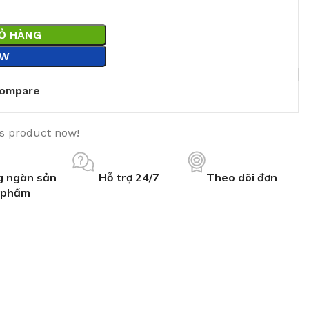
IỎ HÀNG
OW
ompare
is product now!
 ngàn sản
Hỗ trợ 24/7
Theo dõi đơn
phẩm