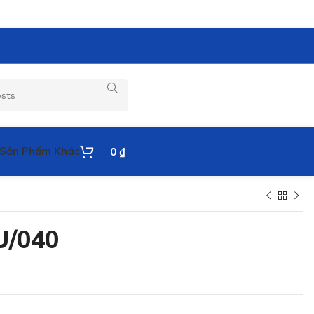
Sản Phẩm Khác
0
₫
U/040