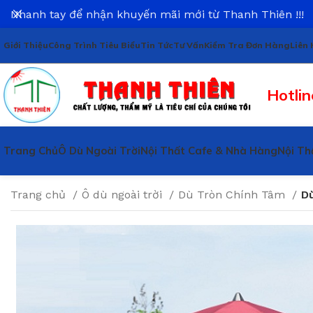
Nhanh tay để nhận khuyến mãi mới từ Thanh Thiên !!!
Giới Thiệu
Công Trình Tiêu Biểu
Tin Tức
Tư Vấn
Kiểm Tra Đơn Hàng
Liên 
Hotlin
Trang Chủ
Ô Dù Ngoài Trời
Nội Thất Cafe & Nhà Hàng
Nội Th
Trang chủ
Ô dù ngoài trời
Dù Tròn Chính Tâm
D