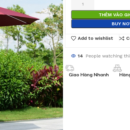
THÊM VÀO G
BUY N
Add to wishlist
C
14
People watching th
Giao Hàng Nhanh
Hàng