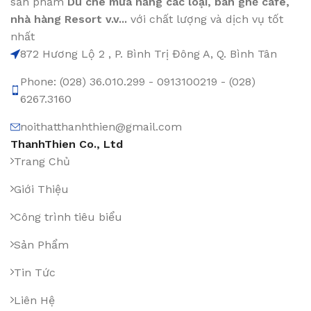
sản phẩm
Dù che mưa nắng các loại
, bàn ghế cafe
,
nhà hàng Resort v.v...
với chất lượng và dịch vụ tốt
nhất
872 Hương Lộ 2 , P. Bình Trị Đông A, Q. Bình Tân
Phone: (028) 36.010.299 - 0913100219 - (028)
6267.3160
noithatthanhthien@gmail.com
ThanhThien Co., Ltd
Trang Chủ
Giới Thiệu
Công trình tiêu biểu
Sản Phẩm
Tin Tức
Liên Hệ