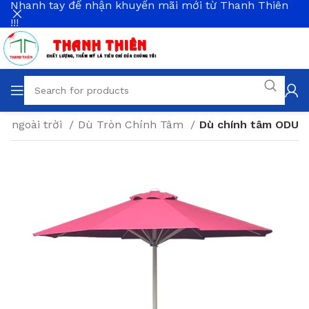
Nhanh tay để nhận khuyến mãi mới từ Thanh Thiên
!!!
ù ngoài trời
Dù Tròn Chính Tâm
Dù chính tâm ODU